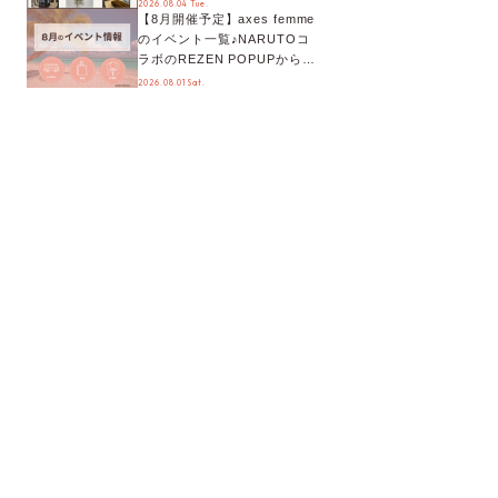
2026.08.04 Tue.
【8月開催予定】axes femme
が手に入る◎
のイベント一覧♪NARUTOコ
ラボのREZEN POPUPから、
プチYour Stage.、ティーパー
2026.08.01 Sat.
ティまで！8月の特別なイベン
トをチェック◎