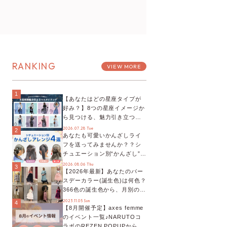
RANKING
VIEW MORE
1
【あなたはどの星座タイプが
好み？】8つの星座イメージか
ら見つける、魅力引き立つス
タイリング♡
2026.07.28 Tue
2
あなたも可愛いかんざしライ
フを送ってみませんか？？シ
チュエーション別“かんざし”の
オススメ【ショップスタッフ
2026.08.06 Thu
3
【2026年最新】あなたのバー
編集部】
スデーカラー(誕生色)は何色？
366色の誕生色から、月別の誕
生色、バースデーカラーコー
2023.11.05 Sun
4
【8月開催予定】axes femme
デまでご紹介♡
のイベント一覧♪NARUTOコ
ラボのREZEN POPUPから、