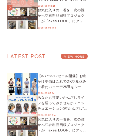
プチYour Stage.、ティーパー
2026.08.01 Sat
5
お気に入りの一着を、次の誰
ティまで！8月の特別なイベン
かへ♡衣料品回収プロジェク
トをチェック◎
トが「axes LOOP」にアップ
デート！活用するとポイント
2026.08.04 Tue
が手に入る◎
LATEST POST
VIEW MORE
【8/7〜8/12セール開催】お出
かけ準備はこれでOK♡夏休み
に着たいコーデ25選をシーン
別に徹底解説！
2026.08.07 Fri.
あなたも可愛いかんざしライ
フを送ってみませんか？？シ
チュエーション別“かんざし”の
オススメ【ショップスタッフ
2026.08.06 Thu.
お気に入りの一着を、次の誰
編集部】
かへ♡衣料品回収プロジェク
トが「axes LOOP」にアップ
デート！活用するとポイント