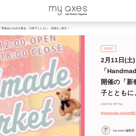
1月開催の「新春あけおめ大宴会」の様子とともに、詳細をご紹介！
EVENT
2月11日(
「Handma
開催の「新
子とともに
2023.02.09 Thu.
#Handmade market
#
my axes 編集部