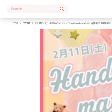
Skip
to
content
TOP
EVENT
2月11日(土)、銀座LABイベント「Handmade market」を開催♡ 