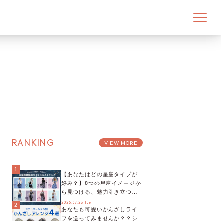
RANKING
VIEW MORE
1
【あなたはどの星座タイプが
好み？】8つの星座イメージか
ら見つける、魅力引き立つス
タイリング♡
2026.07.28 Tue
2
あなたも可愛いかんざしライ
フを送ってみませんか？？シ