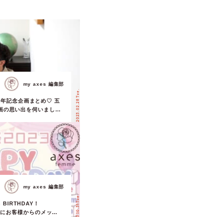
my axes 編集部
2023.02.28 Tue.
20周年記念企画まとめ♡ 五
画の思い出を伺いまし
my axes 編集部
2023.10.31 Tue.
th BIRTHDAY！
祭」にお客様からのメッセ