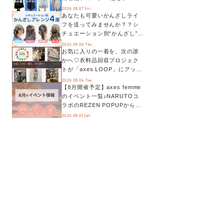
別に徹底解説！
2026.08.07 Fri.
あなたも可愛いかんざしライ
フを送ってみませんか？？シ
チュエーション別“かんざし”の
オススメ【ショップスタッフ
2026.08.06 Thu.
お気に入りの一着を、次の誰
編集部】
かへ♡衣料品回収プロジェク
トが「axes LOOP」にアップ
デート！活用するとポイント
2026.08.04 Tue.
【8月開催予定】axes femme
が手に入る◎
のイベント一覧♪NARUTOコ
ラボのREZEN POPUPから、
プチYour Stage.、ティーパー
2026.08.01 Sat.
ティまで！8月の特別なイベン
トをチェック◎