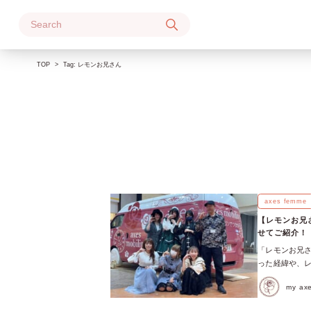
Skip
to
content
TOP
Tag:
レモンお兄さん
axes femme
【レモンお兄さん
せてご紹介！
「レモンお兄さ
った経緯や、レモン
♡レモンお兄さん
my a
れています！ そ
ク！ 11月11日