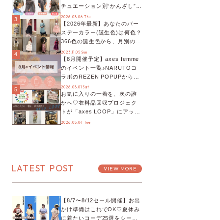
チュエーション別“かんざし”の
オススメ【ショップスタッフ
2026.08.06 Thu
3
【2026年最新】あなたのバー
編集部】
スデーカラー(誕生色)は何色？
366色の誕生色から、月別の誕
生色、バースデーカラーコー
2023.11.05 Sun
4
【8月開催予定】axes femme
デまでご紹介♡
のイベント一覧♪NARUTOコ
ラボのREZEN POPUPから、
プチYour Stage.、ティーパー
2026.08.01 Sat
5
お気に入りの一着を、次の誰
ティまで！8月の特別なイベン
かへ♡衣料品回収プロジェク
トをチェック◎
トが「axes LOOP」にアップ
デート！活用するとポイント
2026.08.04 Tue
が手に入る◎
LATEST POST
VIEW MORE
【8/7〜8/12セール開催】お出
かけ準備はこれでOK♡夏休み
に着たいコーデ25選をシーン