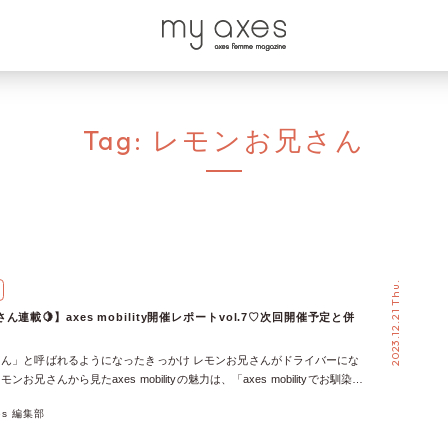
Tag:
レモンお兄さん
2023.12.21 Thu.
連載🍋】axes mobility開催レポートvol.7♡次回開催予定と併
ん」と呼ばれるようになったきっかけ レモンお兄さんがドライバーにな
お兄さんから見たaxes mobilityの魅力は、「axes mobilityでお馴染み
の新連載がスタート！【axes mobility開催レポートvol.1】」に掲載さ
xes 編集部
して、過去に開催されたaxes mobilityのレポートは以下の記事でチェッ
(土) axes mobility @ゆめタウン出雲(島根県出雲市) 【レモンお兄さんレポ