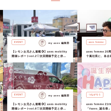
EVENT
axes femme
my axes 編集部
2023.05.25 Thu.
2023.06.23 Fri.
【レモンお兄さん連載🍋】axes mobility
axes femme 
開催レポートvol.2♡次回開催予定と併せ
十嵐社長に、各企
てご紹介！
た！
EVENT
つながろう
my axes 編集部
2023.09.30 Sat.
2023.03.03 Fri.
【レモンお兄さん連載🍋】axes mobility
axes femme 21
開催レポートvol.6♡次回開催予定と併せ
「#axes_誕生