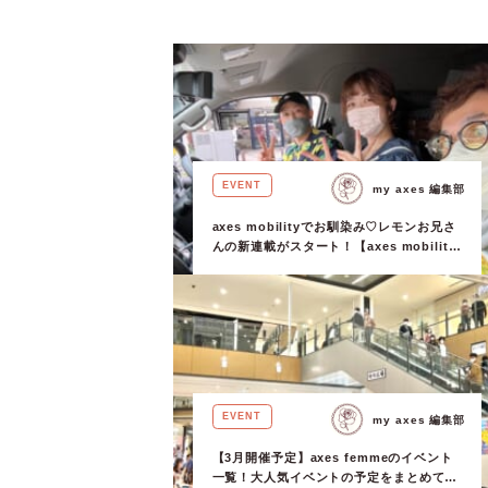
EVENT
my axes 編集部
axes mobilityでお馴染み♡レモンお兄さ
んの新連載がスタート！【axes mobility
開催レポートvol.1】
EVENT
my axes 編集部
【3月開催予定】axes femmeのイベント
一覧！大人気イベントの予定をまとめてご