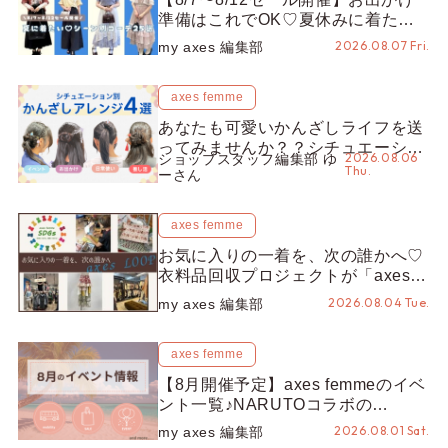
準備はこれでOK♡夏休みに着たい
コーデ25選をシーン別に徹底解説！
2026.08.07 Fri.
my axes 編集部
axes femme
あなたも可愛いかんざしライフを送
ってみませんか？？シチュエーショ
2026.08.06
ショップスタッフ編集部 ゆ
ン別“かんざし”のオススメ【ショッ
Thu.
ーさん
プスタッフ編集部】
axes femme
お気に入りの一着を、次の誰かへ♡
衣料品回収プロジェクトが「axes
LOOP」にアップデート！活用する
2026.08.04 Tue.
my axes 編集部
とポイントが手に入る◎
axes femme
【8月開催予定】axes femmeのイベ
ント一覧♪NARUTOコラボの
REZEN POPUPから、プチYour
2026.08.01 Sat.
my axes 編集部
Stage.、ティーパーティまで！8月