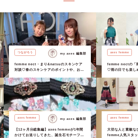
つながろう
axes femme
my axes 編集部
2023.04.27 Thu.
2023.02.25 Sat.
femme nect・まり&natsuのスキンケア
femme nect
対談♡春のスキンケアのポイントや、おす
♡雨の日でも楽し
すめ製品をご紹介！
ら、メイク、ヘア
り・natsu・mak
axes femme
axes femme
my axes 編集部
2023.07.13 Thu.
2023.12.12 Tue.
【12ヶ月分総集編】axes femmeが1年間
大切な人と素敵なひ
かけてお送りしてきた、誕生石モチーフゴ
femme人気スタ