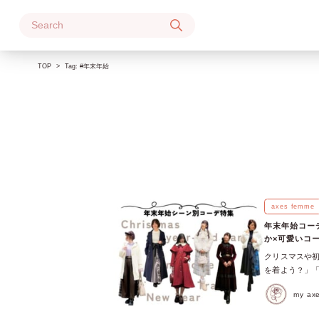
Skip
to
content
TOP
Tag:
#年末年始
axes femme
年末年始コー
か×可愛いコ
クリスマスや初
を着よう？」「
す。 そこで本
my a
ました！ 年末
初詣などのドキ