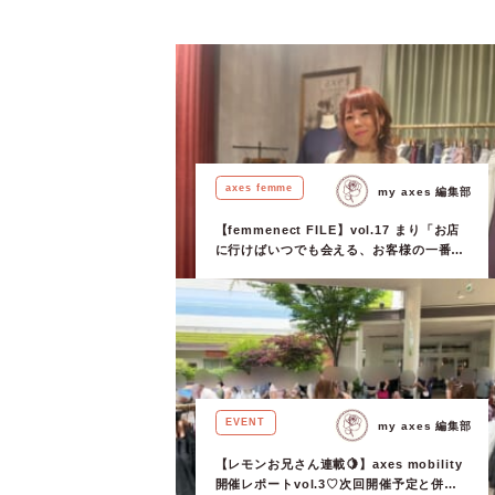
axes femme
my axes 編集部
【femmenect FILE】vol.17 まり「お店
に行けばいつでも会える、お客様の一番の
ファム友でありたい。」
EVENT
my axes 編集部
【レモンお兄さん連載🍋】axes mobility
開催レポートvol.3♡次回開催予定と併せ