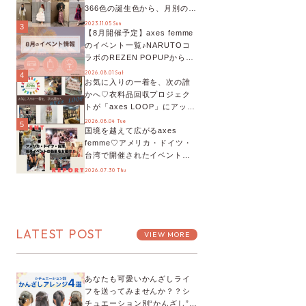
366色の誕生色から、月別の誕
生色、バースデーカラーコー
2023.11.05 Sun
3
【8月開催予定】axes femme
デまでご紹介♡
のイベント一覧♪NARUTOコ
ラボのREZEN POPUPから、
プチYour Stage.、ティーパー
2026.08.01 Sat
4
お気に入りの一着を、次の誰
ティまで！8月の特別なイベン
かへ♡衣料品回収プロジェク
トをチェック◎
トが「axes LOOP」にアップ
デート！活用するとポイント
2026.08.04 Tue
5
国境を越えて広がるaxes
が手に入る◎
femme♡アメリカ・ドイツ・
台湾で開催されたイベントを
お届け！美沙子さんからのコ
2026.07.30 Thu
メントも♬【海外イベントレ
ポート】
LATEST POST
VIEW MORE
あなたも可愛いかんざしライ
フを送ってみませんか？？シ
チュエーション別“かんざし”の