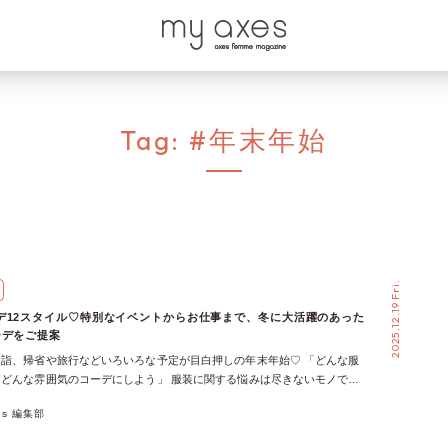
Tag:
#年末年始
2025.12.19 Fri.
デ12スタイル♡特別なイベントからお仕事まで、冬に大活躍のあった
ーデをご提案
詣、帰省や旅行などいろいろな予定が目白押しの年末年始♡ 「どんな服
どんな雰囲気のコーデにしよう」 服装に関する悩みは尽きないモノで
記事では、年末年始のイベントに使えるコーデをmy axes編集部が厳選し
xes 編集部
年始はあったか可愛いコーデでお出かけしよう♡ 年末年始はクリスマスや
ドキわくわくなイベントが盛りだくさん！ 他にも忘年会、帰省や旅行な