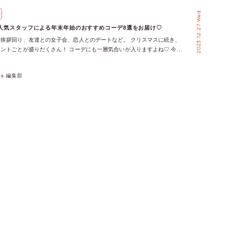
増える季節ですよね。 そんな年末年始の服装は、可愛いながらも超あた
2023.12.27 Wed.
ストです♪ 可愛さやトレンドを取り入れながらも、ふわふわあったかコ
す。 クリスマスコーデ♡ホリデーにピッタリのコーデはこれ！ 最初にご
mme人気スタッフによる年末年始のおすすめコーデ8選をお届け♡
リスマスコーデ♡ クリスマスらしいレッドを取り入れた、万能コーデ&
挨拶回り、友達との女子会、恋人とのデートなど。 クリスマスに続き、
コーデを紹介します♪ 【クリスマスコーデ①】エレガンスStyle♡万能ク
ントごとが盛りだくさん！ コーデにも一層気合いが入りますよね♡ 今回
 ＼♥おすすめ着用アイテムはこちら♥／ ＼♥コーディネート詳細(サイ
femme人気スタッフによる年末年始のおすすめコーデ8選をご紹介♩ 室内でリ
こちら♥／ 【クリスマスコーデ②】ガーリーStyle♡デート&お出かけコー
られるようなコーデをメインにピックアップしました！ いい年明けにな
め着用アイテムはこちら♥／ ＼♥コーディネート詳細(サイズ・カラー)はこ
xes 編集部
紹介するaxes femmeのアイテムから、お好みのものを見つけてみて下さい
会コーデ♡万能キレイめコーデなど華やかコーデはこれ！ 会社の人や旧
めのコートはこちら▽ イオンモール川口前川 みーちゃんさんの冬のデート
やバイトなどの仲間とカジュアルな忘年会などなど……。忘年会で使える
ンモール四條畷 もりみさんの年末年始コーデ♡ ららぽーとＴＯＫＹＯ−Ｂ
を紹介します♪ 忘年会を開催するお店の雰囲気やドレスコードなども踏
ruさんの年末年始コーデ♡ イオンモール神戸北 ミュースさんの年末年始コー
してくださいね♡ 【忘年会コーデ①】大人フェミニンStyle♡ゆったり×
本 くまさんの年末年始コーデ♡ イオンモール広島府中 natsuさんの年末年
 ＼♥おすすめ着用アイテムはこちら♥／ ＼♥コーディネート詳細(サイ
オンモール浜松市野 ともちんさんの年末年始コーデ♡ イオンモール高松
こちら♥／ 【忘年会コーデ②】ガーリーStyle♡可愛さ強めカジュアルコー
年末年始コーデ♡
め着用アイテムはこちら♥／ ＼♥コーディネート詳細(サイズ・カラー)はこ
♡動きやすさ×可愛らしさ×あったかコーデはこれ！ 帰省時は動きやすさ重
デがオススメ♡ 寒い地域に帰省する人でも使える、温かいコーデも紹介
省コーデ①】フェミニンStyle♡動きやすいキレイめコーデ ＼♥おすすめ着
ちら♥／ ＼♥コーディネート詳細(サイズ・カラー)はこちら♥／ 【帰省コ
ーンStyle♡雪のようなホワイトで作るゆったりコーデ ＼♥おすすめ着用
ら♥／ ＼♥コーディネート詳細(サイズ・カラー)はこちら♥／ 旅行♡着回
ム使用のあったかコーデはこれ！ 旅行は着回し力抜群のアイテムが大活
も最大限かわいく楽しめる、温かさや機能性を備えたコーデを紹介しま
ーデ①】クラシカルStyle♡キレイめ大人カジュアルコーデ ＼♥おすすめ着