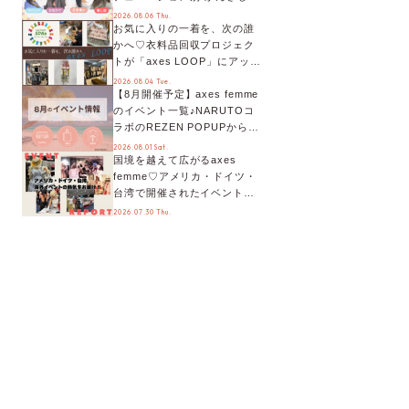
オススメ【ショップスタッフ
2026.08.06 Thu.
お気に入りの一着を、次の誰
編集部】
かへ♡衣料品回収プロジェク
トが「axes LOOP」にアップ
デート！活用するとポイント
2026.08.04 Tue.
【8月開催予定】axes femme
が手に入る◎
のイベント一覧♪NARUTOコ
ラボのREZEN POPUPから、
プチYour Stage.、ティーパー
2026.08.01 Sat.
国境を越えて広がるaxes
ティまで！8月の特別なイベン
femme♡アメリカ・ドイツ・
トをチェック◎
台湾で開催されたイベントを
お届け！美沙子さんからのコ
2026.07.30 Thu.
メントも♬【海外イベントレ
ポート】