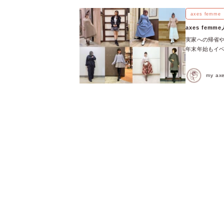
ど、お出かけが
たかい服装がマ
axes femme
ーデを紹介しま
axes fe
紹介するのはク
実家への帰省や
お出かけデート
年末年始もイベ
ラシカルコーデ
は、axes 
ズ・カラー)は
ラックスして着
デ ＼♥おすす
my a
るように、 ご
ちら♥／ 忘年
ね♪ ▽おすす
友、サークル
コーデ♡ イオ
コーディネート
ＡＹ koha
まえてチョイス
デ♡ アリオ橋
キレイめコーデ
始コーデ♡ イ
ズ・カラー)は
白あんさんの
デ ＼♥おすす
ちら♥／ 帰省
視の可愛いコー
します♪ 【帰
用アイテムはこ
ーデ②】ワント
アイテムはこち
し力高めアイテ
躍♡ 寒い場所
す！ 【旅行コ