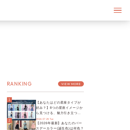
RANKING
VIEW MORE
1
【あなたはどの星座タイプが
好み？】8つの星座イメージか
ら見つける、魅力引き立つス
タイリング♡
2026.07.28 Tue
2
【2026年最新】あなたのバー
スデーカラー(誕生色)は何色？