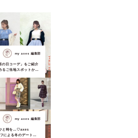
my axes 編集部
2023.06.07 Wed.
の「雨の日コーデ」をご紹介
めるご当地スポットか
アレンジまで解説！【ま
i】
my axes 編集部
2023.12.22 Fri.
と時を…♡axes
ッフによる冬のデートコ