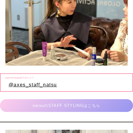
nastuのInstagramアカウント♡
@axes_staff_natsu
natsuのSTAFF STYLINGはこちら