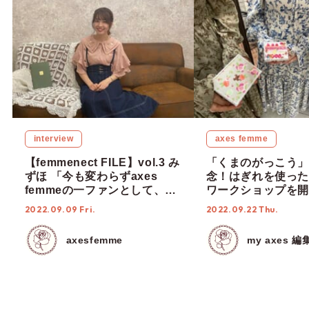
interview
axes femme
【femmenect FILE】vol.3 み
「くまのがっこう」
ずほ 「今も変わらずaxes
念！はぎれを使った
femmeの一ファンとして、魅
ワークショップを開
力を届けていきたい」
た♡【9月18日(日) a
2022.09.09 Fri.
2022.09.22 Thu.
femme 越谷レイ
axesfemme
my axes 編