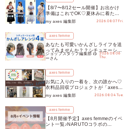
【8/7〜8/12セール開催】お出かけ
準備はこれでOK♡夏休みに着たい
コーデ25選をシーン別に徹底解説！
2026.08.07 Fri.
my axes 編集部
axes femme
あなたも可愛いかんざしライフを送
ってみませんか？？シチュエーショ
2026.08.06
ショップスタッフ編集部 ゆ
ン別“かんざし”のオススメ【ショッ
Thu.
ーさん
プスタッフ編集部】
axes femme
お気に入りの一着を、次の誰かへ♡
衣料品回収プロジェクトが「axes
LOOP」にアップデート！活用する
2026.08.04 Tue.
my axes 編集部
とポイントが手に入る◎
axes femme
【8月開催予定】axes femmeのイベ
ント一覧♪NARUTOコラボの