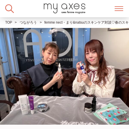
Skip
to
content
TOP
つながろう
femme nect・まり&natsuのスキンケア対談♡