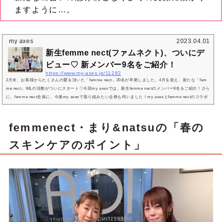
ますように…。
my axes
2023.04.01
新生femme nect(ファムネクト)、ついにデ
ビュー♡ 新メンバー9名をご紹介！
https://www.my-axes.jp/11282
2月末、お客様からたくさんの愛を頂いた「femme nect」20名が卒業しました。4月を迎え、新たな「fem
me nect」9名の活動がついにスタート♡今回my axesでは、新生femme nectのメンバー9名をご紹介！さら
に、femme nect全員に、今後my axesで取り組みたい企画も伺いました！my axesとfemme nectのコラボ
企画にも注目です♪femme nect(ファムネクト)とは？「axes femme connect ⇒femme nect(ファムネク
ト)」は、お客様とつながるきっかけや、新しい接点になれるような活動を続ける、axes femmeの社内イ
ンフルエンサー。各地で行われるイベン...
femmenect・まり&natsuの「春の
スキンケアのポイント」