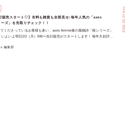
たい「Sweet Check Pattern collection」の魅力を、デザイナーに聞
2026.02.01 Sun.
 このチェックは、こだわりが違う！糸からオリジナルで染めた、axes
のチェック柄！ さっそく、気になるアイテムを、ひとつずつご紹介していき
行販売スタート♡】衣料も雑貨も全部見せ♪毎年人気の「axes
チェ】チェックレースフリルビスチェ 冬から春の装いへとスイッチしてい
シリーズ」を先取りチェック！！
とっても使いやすいアイテム♪ 「Sweet Check Pattern collection」か
てくださっているお客様も多い、axes femme春の風物詩「桜シリーズ」
のレースと柔らかな配色使いが、axes femmeらしさ満点♡＆甘めなチェ
 いよいよ明日2/2（月）9時〜先行販売がスタートします！ 毎年大好評の
ルビスチェが登場。 後ろ身ごろがシャーリングゴムの仕様になっている
今年は春風に舞う桜をイメージした、動きのあるデザインや、初挑戦のア
け感はなし！けれど、体にフィットするシルエットの美しさは、ぜひ体験
xes 編集部
この投稿をInstagramで見る axes femme(アクシーズファム)
です♡ 【スカート】チェックギャザーイレヘムSK axes femmeのスタ
mme_official)がシェアした投稿 衣料アイテムはもちろん、アクセサリーやバッ
しむなら、もはやマストハブ！？とも言えるほど、着回し力抜群のイレヘ
まで、今年ならではのこだわりをデザイナーに取材してたっぷり聞いてき
後ろに向かって長くなっているデザインのイレヘムスカートは、歩くたび
れを選ぶ？」「今年は何が違う？」 気になるポイントを、発売前にぜひチ
周囲の視線を集めちゃいます♪ ビスチェと合わせた、セットアップでの
さい◎ 今年の「axes femme 桜シリーズ」はここが違う！衣料も雑貨
です。 【ワンピース】丸襟チェックワンピース 装いが軽くなる春こそ、
特別感がたまらない♡ さっそく、衣料アイテム＆雑貨アイテムを、ひと
調したい！ 何やら、「らくちん」と「かわいい」を追求したワンピース
ていきます！ 【スカート：デザイナーいち押しアイテム♡】桜レース×
噂が…！？ そのまま着るだけでかわいい♡ を叶えたいあなたにぴったり
今年の桜シリーズを語るうえで欠かせないのが、このオリジナルプリント
ェックワンピースです♪ 【小物】編上リボンチェックベレー・チェック
♡ 裾に向かって桜モチーフが増えていくデザインは、春風に舞った花び
クハートバッグ どのお洋服もかわいい….♡けど、忘れてはいけないの
っと降り積もっていくような情景を思わせます♪ ソフトオーガンジーな
ョンの小物たち！ axes femme唯一のチェックのお洋服に、ぜひ合わせて
ーな質感で、歩くたびにふわりと揺れるシルエットも魅力！ シリーズの
ボンチェックベレー・チェック付け衿・チェックハートバッグの3種類が登
ーディガンと合わせるのはもちろん、手持ちのトップスに合わせても一気
とえる一着です◎ 【トップス】桜刺繍スタンドブラウス 桜シリーズの中
が集中するブラウス♪ 今年はシリーズ初となる立ち襟デザインで登場
カルで洗練された印象に♡ 襟元には、桜の花の刺繍の中心に花芯を思わ
パールが施され、キャミワンピースのインナーとして着たときにも、さり