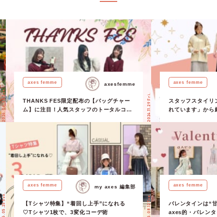
元につけてアクセサリー感覚で楽しむのもおすすめ♡ 【アクセサリー】
クレス 顔まわりをぱっと華やかに見せてくれる、桜モチーフのネックレ
式チェーンを採用しているため、ショートネックレスから短くしてチョー
用可能です◎ シンプルなトップスに合わせるだけで、春らしさと女性ら
ラスできるのが魅力的♡ 【雑貨】桜モチーフゴムベルト これまで、桜シ
な細ベルトが多かったですが、今年は初の太ゴムタイプが登場！ 大きめ
がコーディネートの主役になり、シンプルなワンピースやスカートスタイ
けで、ぐっと華やかな印象に♡ 「洋服で取り入れるのは少し勇気がい
も、ベルトなら気軽に桜ムードを楽しめるはず◎ axes femmeの定番シル
axes femme
axes femme
axesfemme
2024.06.30 Sun.
既存アイテムとの相性も抜群です！ […]
2024.11.29 Fri.
THANKS FES限定配布の【バッグチャー
スタッフスタイリ
ム】に注目！人気スタッフのトータルコー
れています」から
デもご紹介♪
ンド10コーデ全部
axes femme
axes femme
my axes 編集部
2025.05.25 Sun.
2025.08.12 Tue.
【Tシャツ特集】“着回し上手”になれる
バレンタインは“甘
♡Tシャツ1枚で、3変化コーデ術
axes的・バレン