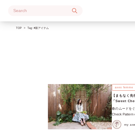
Skip
to
content
TOP
Tag:
#新アイテム
axes femme
【まもなく先行
「Sweet Ch
春のムードをぐっ
Check Patt
投稿をInstagr
my a
した投稿 ax
柄の1つ♪ 今