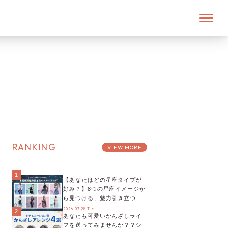
RANKING
VIEW MORE
1
【あなたはどの星座タイプが
好み？】8つの星座イメージか
ら見つける、魅力引き立つス
タイリング♡
2026.07.28 Tue
2
あなたも可愛いかんざしライ
フを送ってみませんか？？シ