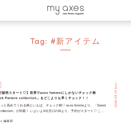
Tag:
#新アイテム
2026.03.01 Sun.
販売スタート♡】世界でaxes femmeにしかないチェック柄
eck Pattern collection」をどこよりも早くチェック！！
と高めてくれる柄といえば、チェック柄♡ axes femmeより、「Sweet
ern collection」が到着！ いよいよ3/2(月)12:00より、予約がスタート♡ この
amで見る axes femme(アクシーズファム)(@axesfemme_official)がシェア
xes 編集部
es femmeのチェック柄といえば、登場するたび大注目を集める、特に人気の
回のコレクションも「唯一無二」の柄になっているのだとか…！？ 先行販売