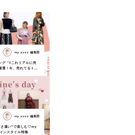
my axes 編集部
2025.02.28 Fri.
ング「#これリアルに売
厳選！今、売れてるトレ
見せ♡
my axes 編集部
2026.01.31 Sat.
さ違い”で楽しむ♡my
タインスタイル特集