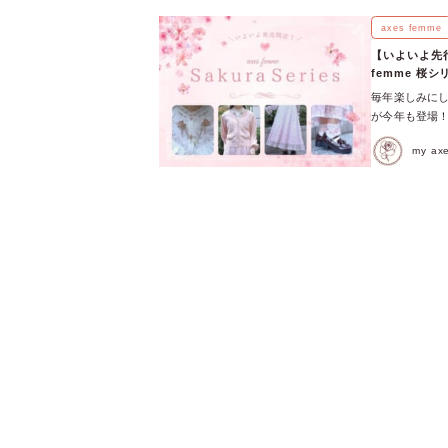
でぜひともゲットし
いてきました！
axes femme
femme唯一
【いよいよ先
ます！ 【ビス
femme 桜
くのに、ビスチェは
毎年楽しみにし
らは、たっぷり
が今年も登場！
ックレースフリ
桜シリーズ、
ため、締め付
my a
イテムにも注目♪ 
していただきたい
(@axesfe
イリングを楽
グなどの雑貨
ムスカート。 
ました！ 「ど
に美しく揺れ、
ェックしてくだ
着用がおすすめ
も、春風に舞う
ワンピースを新
つずつご紹介し
が登場するとの
桜柄スカート 
なのが、丸襟チ
の総柄スカート
付け衿・チェッ
らが、足元にそ
が、同コレクシ
らではのエアリ
ほしい編上リ
ブラウスやカ
場です♪
に春の空気をま
でも、毎年人気
し、よりクラシ
せるビーズや