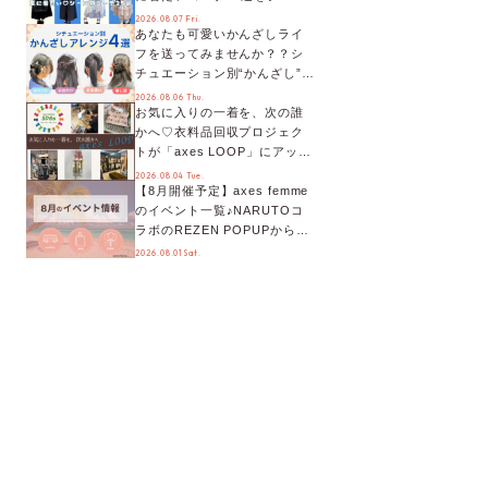
別に徹底解説！
2026.08.07 Fri.
あなたも可愛いかんざしライ
フを送ってみませんか？？シ
チュエーション別“かんざし”の
オススメ【ショップスタッフ
2026.08.06 Thu.
お気に入りの一着を、次の誰
編集部】
かへ♡衣料品回収プロジェク
トが「axes LOOP」にアップ
デート！活用するとポイント
2026.08.04 Tue.
【8月開催予定】axes femme
が手に入る◎
のイベント一覧♪NARUTOコ
ラボのREZEN POPUPから、
プチYour Stage.、ティーパー
2026.08.01 Sat.
ティまで！8月の特別なイベン
トをチェック◎