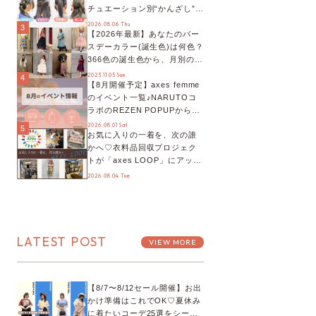
チュエーション別“かんざし”の
オススメ【ショップスタッフ
2026.08.06 Thu
3
【2026年最新】あなたのバー
編集部】
スデーカラー(誕生色)は何色？
366色の誕生色から、月別の誕
生色、バースデーカラーコー
2023.11.05 Sun
4
【8月開催予定】axes femme
デまでご紹介♡
のイベント一覧♪NARUTOコ
ラボのREZEN POPUPから、
プチYour Stage.、ティーパー
2026.08.01 Sat
5
お気に入りの一着を、次の誰
ティまで！8月の特別なイベン
かへ♡衣料品回収プロジェク
トをチェック◎
トが「axes LOOP」にアップ
デート！活用するとポイント
2026.08.04 Tue
が手に入る◎
LATEST POST
VIEW MORE
【8/7〜8/12セール開催】お出
かけ準備はこれでOK♡夏休み
に着たいコーデ25選をシーン