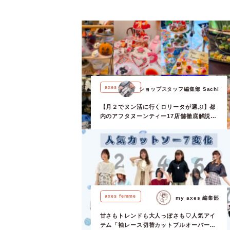
ろん、洋服の襟
桜モチーフネッ
ス。 スライド
カーとしても着
しさを同時にプ
リーズでは繊細
の桜モチーフ
ルに合わせるだ
る…」という方
axes femme
ショップスタッフ編集部 Sachi
エットなので、
【月２でヌン活に行くロリータが選ぶ】都
内のアフタヌーンティー17店舗徹底解説！
忖度なし！【ショップスタッフ編集部】
axes femme
my axes 編集部
甘さもトレンドも大人っぽさも♡人気アイ
テム「袖レース切替カットプルオーバー」