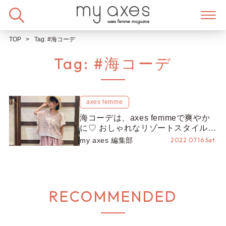
Skip
to
content
TOP
Tag:
#海コーデ
Tag:
#海コーデ
axes femme
海コーデは、axes femmeで爽やか
に♡ おしゃれなリゾートスタイルを
ご紹介♩
my axes 編集部
2022.07.16 Sat.
RECOMMENDED