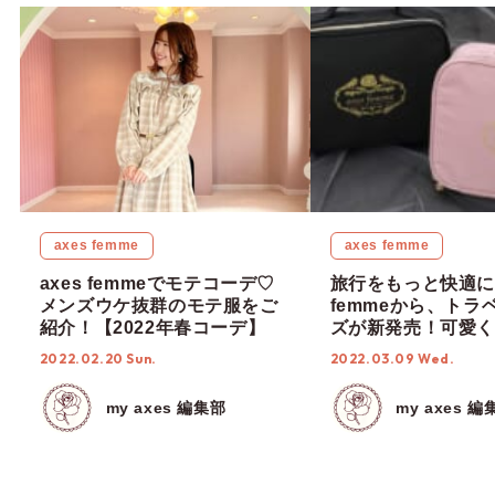
axes femme
axes femme
axes femmeでモテコーデ♡
旅行をもっと快適に♡
メンズウケ抜群のモテ服をご
femmeから、トラ
紹介！【2022年春コーデ】
ズが新発売！可愛く
トラベルグッズでキ
2022.02.20 Sun.
2022.03.09 Wed.
ッグを彩ろっ♩
my axes 編集部
my axes 編