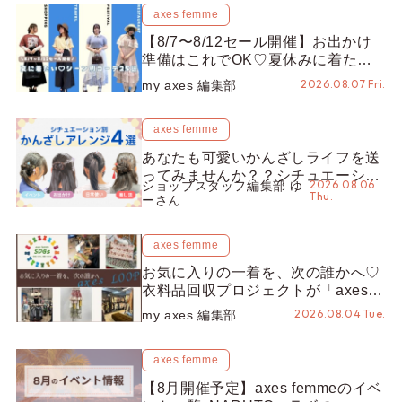
axes femme
【8/7〜8/12セール開催】お出かけ
準備はこれでOK♡夏休みに着たい
コーデ25選をシーン別に徹底解説！
2026.08.07 Fri.
my axes 編集部
axes femme
あなたも可愛いかんざしライフを送
ってみませんか？？シチュエーショ
2026.08.06
ショップスタッフ編集部 ゆ
ン別“かんざし”のオススメ【ショッ
Thu.
ーさん
プスタッフ編集部】
axes femme
お気に入りの一着を、次の誰かへ♡
衣料品回収プロジェクトが「axes
LOOP」にアップデート！活用する
2026.08.04 Tue.
my axes 編集部
とポイントが手に入る◎
axes femme
【8月開催予定】axes femmeのイベ