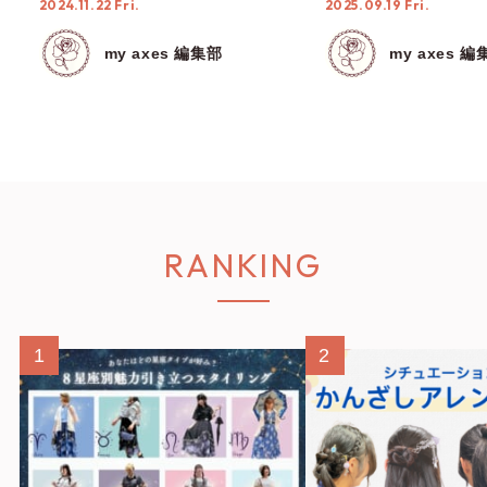
2024.11.22 Fri.
2025.09.19 Fri.
んか？
my axes 編集部
my axes 編
RANKING
1
2