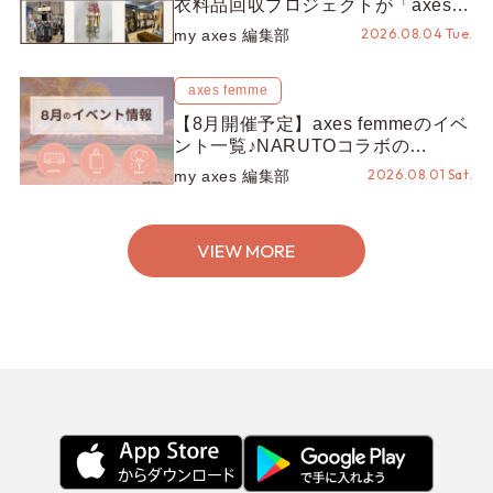
衣料品回収プロジェクトが「axes
LOOP」にアップデート！活用する
2026.08.04 Tue.
my axes 編集部
とポイントが手に入る◎
axes femme
【8月開催予定】axes femmeのイベ
ント一覧♪NARUTOコラボの
REZEN POPUPから、プチYour
2026.08.01 Sat.
my axes 編集部
Stage.、ティーパーティまで！8月
の特別なイベントをチェック◎
VIEW MORE