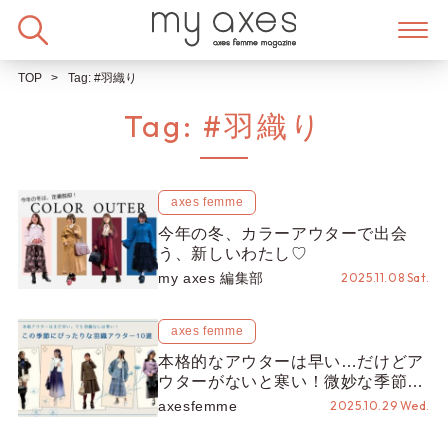
Skip
to
content
TOP
Tag:
#羽織り
Tag:
#羽織り
axes femme
今年の冬、カラーアウターで出会
う、新しいわたし♡
my axes 編集部
2025.11.08 Sat.
axes femme
本格的なアウターは早い…だけどア
ウターがないと寒い！微妙な季節に
ぴったりな“羽織アウター”10選
axesfemme
2025.10.29 Wed.