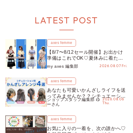
LATEST POST
axes femme
【8/7〜8/12セール開催】お出かけ
準備はこれでOK♡夏休みに着たい
コーデ25選をシーン別に徹底解説！
2026.08.07 Fri.
my axes 編集部
axes femme
あなたも可愛いかんざしライフを送
ってみませんか？？シチュエーショ
2026.08.06
ショップスタッフ編集部 ゆ
ン別“かんざし”のオススメ【ショッ
Thu.
ーさん
プスタッフ編集部】
axes femme
お気に入りの一着を、次の誰かへ♡