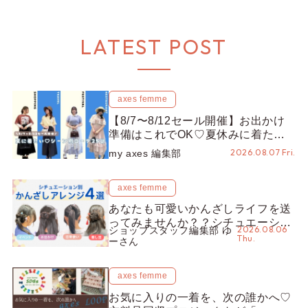
LATEST POST
axes femme
【8/7〜8/12セール開催】お出かけ
準備はこれでOK♡夏休みに着たい
コーデ25選をシーン別に徹底解説！
2026.08.07 Fri.
my axes 編集部
axes femme
あなたも可愛いかんざしライフを送
ってみませんか？？シチュエーショ
2026.08.06
ショップスタッフ編集部 ゆ
ン別“かんざし”のオススメ【ショッ
Thu.
ーさん
プスタッフ編集部】
axes femme
お気に入りの一着を、次の誰かへ♡