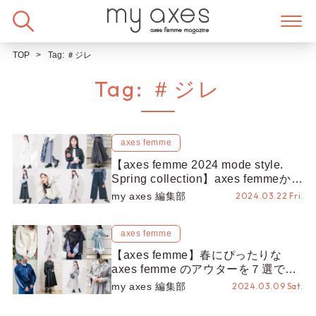
Skip
to
content
TOP
Tag:
＃ジレ
Tag:
＃ジレ
axes femme
【axes femme 2024 mode style.
Spring collection】axes femmeから
第3弾となるモードスタイル春の新
my axes 編集部
2024.03.22 Fri.
作が登場！
axes femme
【axes femme】春にぴったりな
axes femme のアウターを７選でご
紹介♪
my axes 編集部
2024.03.09 Sat.