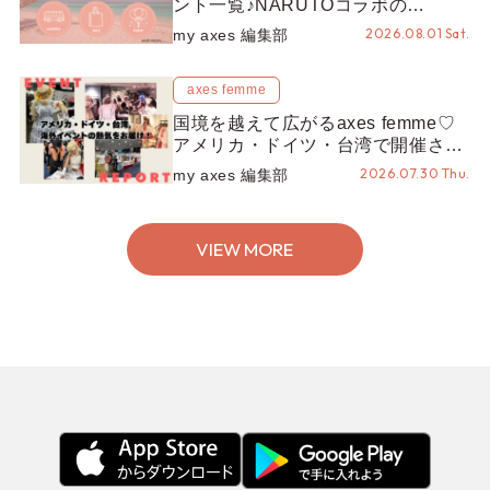
ント一覧♪NARUTOコラボの
REZEN POPUPから、プチYour
2026.08.01 Sat.
my axes 編集部
Stage.、ティーパーティまで！8月
の特別なイベントをチェック◎
axes femme
国境を越えて広がるaxes femme♡
アメリカ・ドイツ・台湾で開催され
たイベントをお届け！美沙子さんか
2026.07.30 Thu.
my axes 編集部
らのコメントも♬【海外イベントレ
ポート】
VIEW MORE