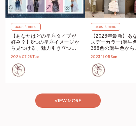
axes femme
axes femme
【あなたはどの星座タイプが
【2026年最新】あ
好み？】8つの星座イメージか
スデーカラー(誕生
ら見つける、魅力引き立つス
366色の誕生色か
タイリング♡
誕生色、バースデー
2026.07.28 Tue
2023.11.05 Sun
ーデまでご紹介♡
VIEW MORE