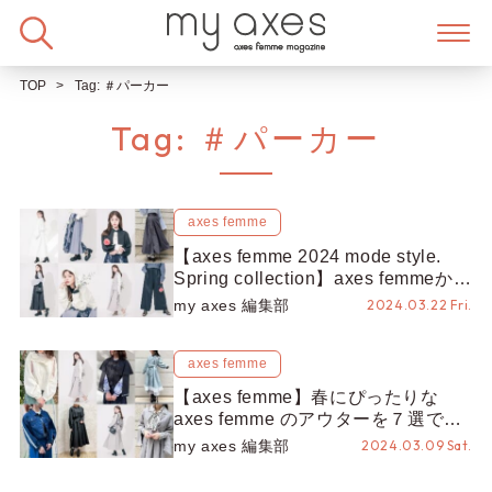
Skip
to
content
TOP
Tag:
＃パーカー
Tag:
＃パーカー
axes femme
【axes femme 2024 mode style.
Spring collection】axes femmeから
第3弾となるモードスタイル春の新
my axes 編集部
2024.03.22 Fri.
作が登場！
axes femme
【axes femme】春にぴったりな
axes femme のアウターを７選でご
紹介♪
my axes 編集部
2024.03.09 Sat.