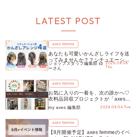
LATEST POST
axes femme
あなたも可愛いかんざしライフを送
ってみませんか？？シチュエーショ
2026.08.06
ショップスタッフ編集部 ゆ
ン別“かんざし”のオススメ【ショッ
Thu.
ーさん
プスタッフ編集部】
axes femme
お気に入りの一着を、次の誰かへ♡
衣料品回収プロジェクトが「axes
LOOP」にアップデート！活用する
2026.08.04 Tue.
my axes 編集部
とポイントが手に入る◎
axes femme
【8月開催予定】axes femmeのイベ