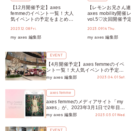
【12月開催予定】axes
【レモンお兄さん連
femmeのイベント一覧！大人
axes mobility開
気イベントの予定をまとめて
vol.5♡次回開催
ご紹介！
ご紹介！
2023.12.08 Fri.
2023.09.14 Thu.
my axes 編集部
my axes 編集部
EVENT
【4月開催予定】axes femmeのイベ
ント一覧！大人気イベントの予定を
まとめてご紹介！
my axes 編集部
2023.04.01 Sat.
axes femme
axes femmeのメディアサイト「my
axes」が、2023年3月1日で2年目を
迎えました♡
my axes 編集部
2023.03.01 Wed.
EVENT