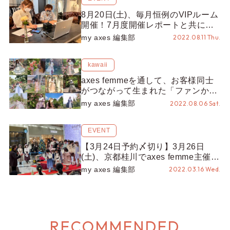
8月20日(土)、毎月恒例のVIPルーム
開催！7月度開催レポートと共にイ
ベント詳細をご紹介♡
my axes 編集部
2022.08.11 Thu.
kawaii
axes femmeを通して、お客様同士
がつながって生まれた「ファンから
の20周年企画」と「#薔薇とマリア
my axes 編集部
2022.08.06 Sat.
ンヌ」
EVENT
【3月24日予約〆切り】3月26日
(土)、京都桂川でaxes femme主催の
「全国ファッションショー」が開
my axes 編集部
2022.03.16 Wed.
催！
RECOMMENDED