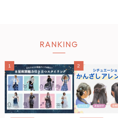
RANKING
1
2