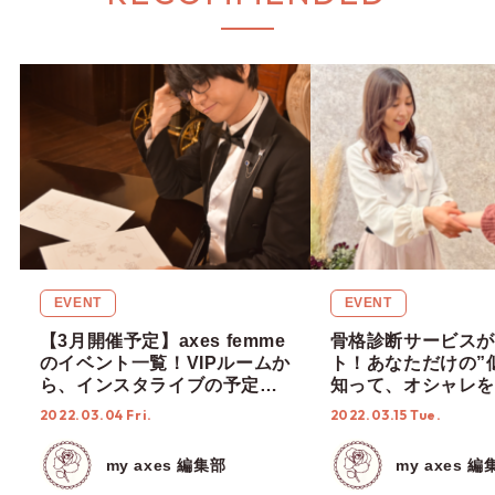
EVENT
EVENT
【3月開催予定】axes femme
骨格診断サービスが
のイベント一覧！VIPルームか
ト！あなただけの”
ら、インスタライブの予定ま
知って、オシャレを
でご紹介！
♡
2022.03.04 Fri.
2022.03.15 Tue.
my axes 編集部
my axes 編