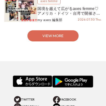
axes femme
国境を越えて広がるaxes femme♡
アメリカ・ドイツ・台湾で開催され
たイベントをお届け！美沙子さんか
2026.07.30 Thu.
my axes 編集部
らのコメントも♬【海外イベントレ
ポート】
VIEW MORE
TWITTER
FACEBOOK