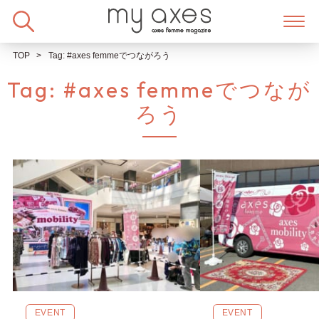
Skip
to
content
TOP
Tag:
#axes femmeでつながろう
Tag:
#axes femmeでつなが
ろう
EVENT
EVENT