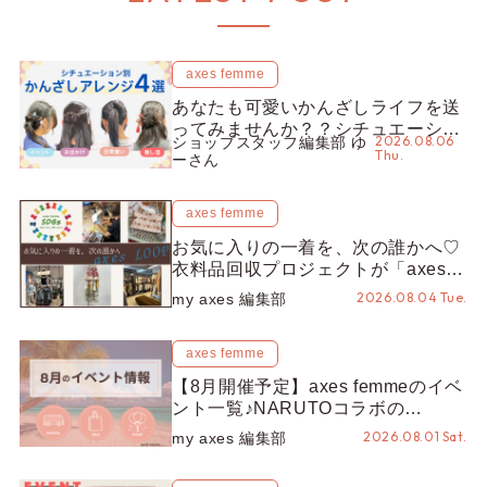
axes femme
あなたも可愛いかんざしライフを送
ってみませんか？？シチュエーショ
2026.08.06
ショップスタッフ編集部 ゆ
ン別“かんざし”のオススメ【ショッ
Thu.
ーさん
プスタッフ編集部】
axes femme
お気に入りの一着を、次の誰かへ♡
衣料品回収プロジェクトが「axes
LOOP」にアップデート！活用する
2026.08.04 Tue.
my axes 編集部
とポイントが手に入る◎
axes femme
【8月開催予定】axes femmeのイベ
ント一覧♪NARUTOコラボの
REZEN POPUPから、プチYour
2026.08.01 Sat.
my axes 編集部
Stage.、ティーパーティまで！8月
の特別なイベントをチェック◎