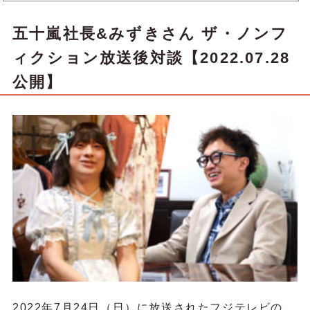
大きな節目としてたくさんのチャレンジがありました。その中でも特に印象深いのは、全国を駆け回ったa
xes mobilityと全国ファッションショーですね。どちらもコロナ禍となり人と人とが会う機会が減る中で、
なんとかお客様とつながり...
五十嵐社長&みずきさん ザ・ノンフ
ィクション放送後対談【2022.07.28
公開】
2022年7月24日（日）に放送されたフジテレビの