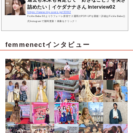
詰めたい｜イケダナナさん Interview02
https://www.my-axes.jp/3392
Fickle Bebe 6/1よりラフォーレ原宿で２週間のPOP-UPを開催！詳細はFickle Bebe公
式Instagramで随時更新！画像をクリック！
femmenectインタビュー