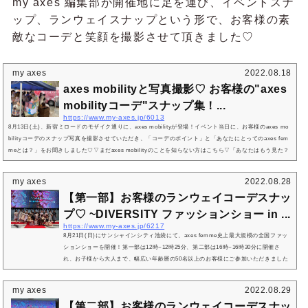
my axes 編集部が開催地に足を運び、イベントスナ
ップ、ランウェイスナップという形で、お客様の素
敵なコーデと笑顔を撮影させて頂きました♡
my axes
2022.08.18
axes mobilityと写真撮影♡ お客様の"axes
mobilityコーデ"スナップ集！...
https://www.my-axes.jp/6013
8月13日(土)、新宿ミロードのモザイク通りに、axes mobilityが登場！イベント当日に、お客様のaxes mo
bilityコーデのスナップ写真を撮影させていただき、「コーデのポイント」と「あなたにとってのaxes fem
meとは？」をお聞きしました♡▽まだaxes mobilityのことを知らない方はこちら▽「あなたはもう見た？
全国を駆けるaxes mobilityの最新情報をチェック！」8月13日(土)、新宿ミロードで開催されたaxes mobili
tyイベントの様子今回axes mobilityは、新宿ミロードモザイク通りへ♡しかし、当日は台風接近のため、
my axes
2022.08.28
あいにくのお天気に。お...
【第一部】お客様のランウェイコーデスナッ
プ♡ ~DIVERSITY ファッションショー in ...
https://www.my-axes.jp/6217
8月21日(日)にサンシャインシティ池袋にて、axes femme史上最大規模の全国ファッ
ションショーを開催！第一部は12時~12時25分、第二部は16時~16時30分に開催さ
れ、お子様から大人まで、幅広い年齢層の50名以上のお客様にご参加いただきました
♩開催当日、ファッションショーのランウェイを彩ったお客様の素敵な着こなしをス
ナップさせていただき、コーデのポイントを伺いました！今回は、DIVERSITYファッ
my axes
2022.08.29
ションショーの【第一部】にご参加頂いたお客様15名のランウェイコーデをご紹介♡
【第二部】お客様のランウェイコーデスナッ
まだファッションショーに参加したことがない人は、...