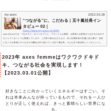
my axes
2022.03.28
“つながる”に、こだわる｜五十嵐社長イン
タビュー 02｜
https://www.my-axes.jp/1960
axes femmeでは「つながろう」をコンセプトに、ブランドとお客様、お客様とお客様がつながるためのプ
ロジェクトをいくつも開催しています。この取り組みを立ち上げ、自ら全国各地の店舗に足を運び、先頭
に立ってお客様とのつながりの機会を作り続けている五十嵐社長。そんな五十嵐社長にインタビューし、
「なぜそこまで“つながるにこだわる”か」を聞きました。「結果を出さねば」今だから話せる、“３代目”の
葛藤ーー五十嵐社長とaxes femmeとの関わりについて、教えてください。axes femmeのブランドの歴史
については前半のインタビュ...
2023年 axes femmeはワクワクドキド
キ、つながる社会を実現します！
【2023.03.01公開】
好きなことに向かっていくエネルギーはすごい。そ
れは本来みんなが持っているもので、それを一人ひ
とりが正しく使えれば、きっと素晴らしい世界にな
る。