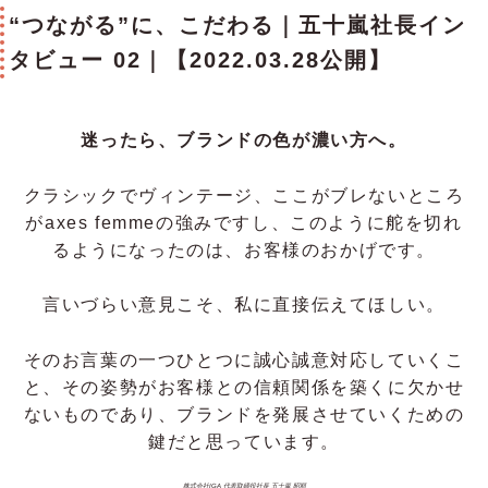
e。今日に至るまでの道のりをお...
“つながる”に、こだわる｜五十嵐社長イン
タビュー 02｜【2022.03.28公開】
迷ったら、ブランドの色が濃い方へ。
クラシックでヴィンテージ、ここがブレないところ
がaxes femmeの強みですし、このように舵を切れ
るようになったのは、お客様のおかげです。
言いづらい意見こそ、私に直接伝えてほしい。
そのお言葉の一つひとつに誠心誠意対応していくこ
と、その姿勢がお客様との信頼関係を築くに欠かせ
ないものであり、ブランドを発展させていくための
鍵だと思っています。
株式会社IGA 代表取締役社長 五十嵐 昭順