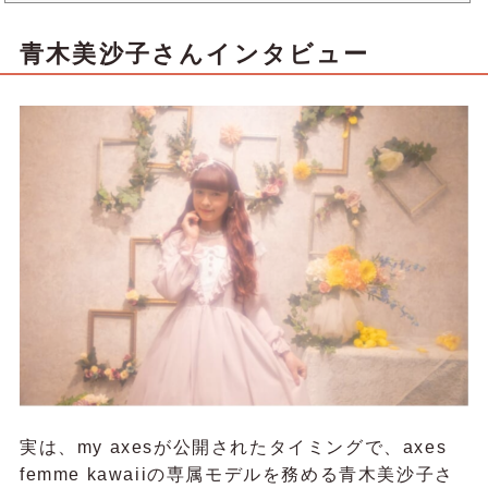
じー“片付けられない部屋 ～ゴミの中に埋もれた思い出～都内のアパートで暮らす26歳のみずきさん。家賃
3万円台のワンルームは、足の踏み場もないほどのゴミで溢れている。食べ終わった食料品の袋やペットボ
トル、大量の衣類…みずきさんが...
青木美沙子さんインタビュー
実は、my axesが公開されたタイミングで、axes
femme kawaiiの専属モデルを務める青木美沙子さ