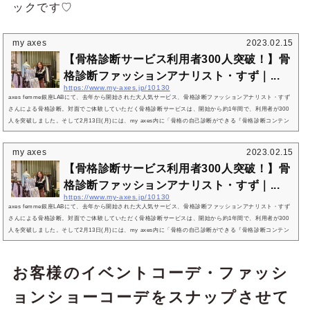
ックです♡
my axes
2023.02.15
​​【骨格診断サービス利用者300人突破！】骨
格診断ファッションアナリスト・すず｜...
https://www.my-axes.jp/10130
axes femme銀座LABにて、去年から開始された大人気サービス、骨格診断ファッションアナリスト・すず
さんによる骨格診断。対面でご体験していただく骨格診断サービスは、開始から約1年間で、利用者が300
人を突破しました。そして2月13日(月)には、my axes内に「骨格の自己診断ができる『骨格診断コンテン
ツ』」が新しくオープン！今回はすずさんに、自己診断とプロによる診断の使い分け方、『骨格診断 × axe
s femme』が目指す理想など、「『自己診断』と、『すず診断』のトリセツ」についてたっぷりと伺いま
my axes
2023.02.15
した♡ ＜Pr...
​​【骨格診断サービス利用者300人突破！】骨
格診断ファッションアナリスト・すず｜...
https://www.my-axes.jp/10130
axes femme銀座LABにて、去年から開始された大人気サービス、骨格診断ファッションアナリスト・すず
さんによる骨格診断。対面でご体験していただく骨格診断サービスは、開始から約1年間で、利用者が300
人を突破しました。そして2月13日(月)には、my axes内に「骨格の自己診断ができる『骨格診断コンテン
ツ』」が新しくオープン！今回はすずさんに、自己診断とプロによる診断の使い分け方、『骨格診断 × axe
s femme』が目指す理想など、「『自己診断』と、『すず診断』のトリセツ」についてたっぷりと伺いま
した♡ ＜Pr...
お客様のイベントコーデ・ファッシ
ョンショーコーデをスナップさせて