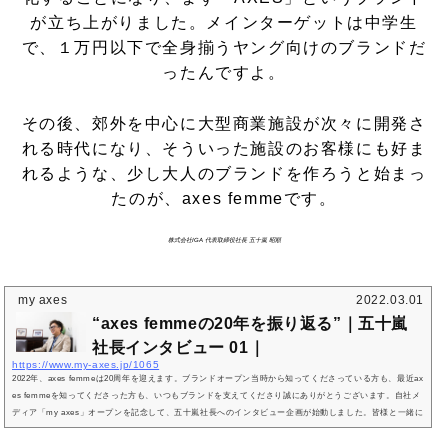
が立ち上がりました。メインターゲットは中学生
で、１万円以下で全身揃うヤング向けのブランドだ
ったんですよ。
その後、郊外を中心に大型商業施設が次々に開発さ
れる時代になり、そういった施設のお客様にも好ま
れるような、少し大人のブランドを作ろうと始まっ
たのが、axes femmeです。
株式会社IGA 代表取締役社長 五十嵐 昭順
my axes
2022.03.01
“axes femmeの20年を振り返る”｜五十嵐
社長インタビュー 01｜
https://www.my-axes.jp/1065
2022年、axes femmeは20周年を迎えます。ブランドオープン当時から知ってくださっている方も、最近ax
es femmeを知ってくださった方も、いつもブランドを支えてくださり誠にありがとうございます。自社メ
ディア「my axes」オープンを記念して、五十嵐社長へのインタビュー企画が始動しました。皆様と一緒に
ブランドの20年を振り返りながら、これから予定されているワクワクする取り組みについて、聞きまし
た。いつの時代も、お客様が求めるファッションをつくってきたーー2022年で20周年を迎えるaxes femm