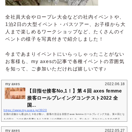
全社員大会やロープレ大会などの社内イベントや、
1泊2日の大型イベント・バスツアー、お子様から大
人まで楽しめるワークショップなど、たくさんのイ
ベントの様子を写真付きで紹介しました！
今まであまりイベントにいらっしゃったことがない
お客様も、my axesの記事で各種イベントの雰囲気
を知って、ご参加いただければ嬉しいです♪
my axes
2022.06.18
【目指せ接客No,1！】第４回 axes femme
接客ロールプレイングコンテスト2022 全
国...
https://www.my-axes.jp/3920
全国の店舗から選ばれた９名が集い、接客の頂点を目指すaxes femme ロールプレイング大会。第４回とな
る今回は、コロナ禍の影響もあり２年半ぶりの開催となりました。笑いあり、涙ありだった大会の様子
を、お届けします！テーマは「GIFT from axes femme 〜全てのお客様に心地よいおもてなしを〜」“axes
femmeらしい接客”を確立し、全店へと浸透させること。そして、全スタッフの接客レベル向上の機会とし
my axes
2022.05.27