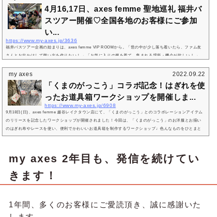
て、axes femmeを運営する株式会社アイジーエーでは、社内開催のロールプレイングコンテストを開催し
4月16,17日、axes femme 聖地巡礼 福井バ
ています。今年は東京・銀座...
スツアー開催♡全国各地のお客様にご参加
い...
https://www.my-axes.jp/3636
福井バスツアー企画の始まりは、axes femme VIP ROOMから。「世の中が少し落ち着いたら、ファム友
さんとお出かけして想い出を作りたい！ 」「お気に入りの服を着て、集まれる場所・機会が欲しい！ 」
「いつもSNSで見ている、a.cafeや、福井のファミリーセールに行ってみたい！ 」などなど、素敵なご意
見をいただきました♡そんなお客様の声から、「axes femmeの聖地 福井でファンミーティングツアー」
my axes
2022.09.22
が生まれ、開催されました♩第1回目の開催でしたが、全国各地から26名のaxes femmeファンの方に集ま
「くまのがっこう」コラボ記念！はぎれを使
っていただき、充実した2日間のツア...
ったお道具箱ワークショップを開催しま...
https://www.my-axes.jp/6908
9月18日(日)、axes femme 越谷レイクタウン店にて、「くまのがっこう」とのコラボレーションアイテム
のリリースを記念したワークショップが開催されました！今回は、「くまのがっこう」のお洋服とお揃い
のはぎれ布やレースを使い、便利でかわいいお道具箱を制作するワークショップ♩色んなものをひとまと
めに収納することができる、素敵なお道具箱が完成しました♡「くまのがっこう」コラボアイテムの詳細
はこちら→『axes femmeから、ロングセラー絵本シリーズ「くまのがっこう」とのコラボアイテムがリリ
ース♡』はぎれを使ったお道具箱...
my axes 2年目も、発信を続けてい
きます！
1年間、多くのお客様にご愛読頂き、誠に感謝いた
します。