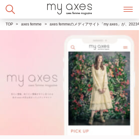
Skip
to
content
TOP
axes femme
axes femmeのメディアサイト「my axes」が、2