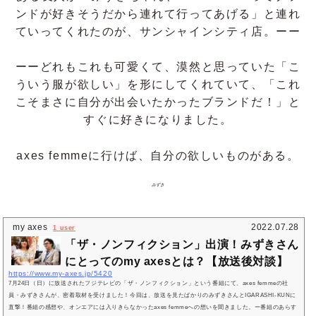
ンドが好きそうだから連れて行ってあげる」と連れ
ていってくれたのが、サンシャインシティ店。ーー
ーーどれもこれも可愛くて、漠然と思っていた「こ
ういう服が欲しい」を形にしてくれていて、「これ
こそまさに自分が出会いたかったブランドだ！」と
すぐに好きになりました。
axes femmeに行けば、自分の欲しいものがある。
みずき
my axes
2022.07.28
1 user
「ザ・ノンフィクション」出演！みずきさん
にとってのmy axesとは？【放送後対談】
https://www.my-axes.jp/5420
7月24日（日）に放送されたフジテレビの「ザ・ノンフィクション」という番組にて、axes femmeの社
員・みずきさんが、密着取材を受けました！今回は、放送を見たばかりのみずきさんとIGARASHI-KUNに
直撃！番組の感想や、オンエアには入りきらなかったaxes femmeへの想いを聞きました。ー番組のあらす