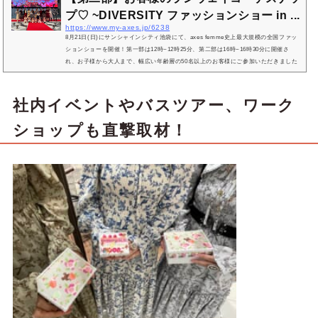
プ♡ ~DIVERSITY ファッションショー in ...
https://www.my-axes.jp/6238
8月21日(日)にサンシャインシティ池袋にて、axes femme史上最大規模の全国ファッ
ションショーを開催！第一部は12時~12時25分、第二部は16時~16時30分に開催さ
れ、お子様から大人まで、幅広い年齢層の50名以上のお客様にご参加いただきました
♩開催当日、ファッションショーのランウェイを彩ったお客様の素敵な着こなしをス
ナップさせていただき、コーデのポイントを伺いました！今回は、DIVERSITYファッ
ションショーの【第二部】にご参加頂いたお客様17名のランウェイコーデをご紹介♡
社内イベントやバスツアー、ワーク
まだファッションショーに参加したことがない人は、...
ショップも直撃取材！