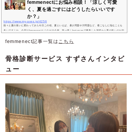
femmenectにお悩み相談！「涼しく可愛
く、夏を過ごすにはどうしたらいいです
か？」
https://www.my-axes.jp/4256
段々と夏の装いに変わってきた今日この頃。夏といえば、暑さ問題や汗問題など、着こなしに悩むことも
多いですよね。今回はfemmenectとつながる企画、第一弾！Instagramで募集した皆様から夏の装いのお悩
みに、kana・きなこ・りな・makiの４名がお答えします！Q.肌を出したくないけど暑いのは嫌！涼しく着
femmenect記事一覧は
こちら
こなすためには、どんなアイテムを選んだらいい？レースなど透け感ある素材を選んで♫kana｜例えば二の
腕が気になるノースリーブに透け感のある素材の羽織を合わせるなど、気になる部分を隠しながら涼しげ
に見せるポイントは素材の選...
骨格診断サービス すずさんインタビ
ュー