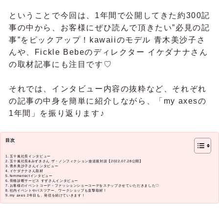
ということで今回は、1年間で公開してきた約300記
事の中から、お客様にぜひ読んで頂きたい”必見の記
事”をピックアップ！kawaiiのモデル 青木美沙子さ
んや、Fickle Bebeのディレクター イケダナナさん
の取材記事にも注目です♡
それでは、インタビュー内容の抜粋など、それぞれ
の記事の中身を簡単に紹介しながら、「my axesの
1年間」を振り返ります♪
目次
五十嵐社長インタビュー
五十嵐社長&みずきさん ザ・ノンフィクション放送後対談【2022.07.28公開】
青木美沙子さんインタビュー
イケダナナさん取材
femmenectインタビュー
骨格診断サービス すずさんインタビュー
お客様のイベントコーデ・ファッションショーコーデをスナップさせていただきました♡
社内イベントやバスツアー、ワークショップも直撃取材！
my axes 2年目も、発信を続けていきます！