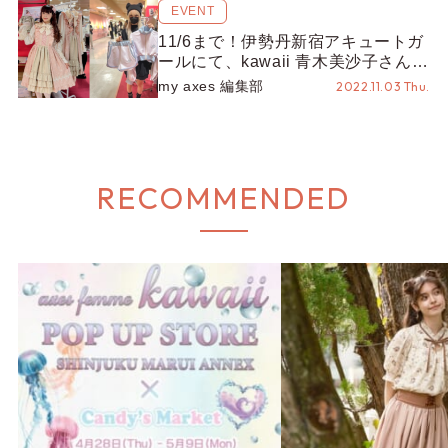
EVENT
11/6まで！伊勢丹新宿アキュートガ
ールにて、kawaii 青木美沙子さん &
Fickle Bebe イケダナナさんの来店
my axes 編集部
2022.11.03 Thu.
イベントを開催中！
RECOMMENDED