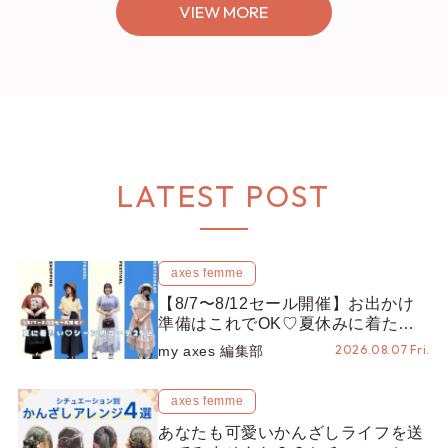
VIEW MORE
LATEST POST
axes femme
【8/7〜8/12セール開催】お出かけ
準備はこれでOK♡夏休みに着たい
コーデ25選をシーン別に徹底解説！
2026.08.07 Fri.
my axes 編集部
axes femme
あなたも可愛いかんざしライフを送