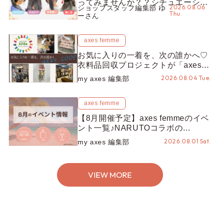
ってみませんか？？シチュエーショ
2026.08.06
ショップスタッフ編集部 ゆ
ン別“かんざし”のオススメ【ショッ
Thu.
ーさん
プスタッフ編集部】
axes femme
お気に入りの一着を、次の誰かへ♡
衣料品回収プロジェクトが「axes
LOOP」にアップデート！活用する
2026.08.04 Tue.
my axes 編集部
とポイントが手に入る◎
axes femme
【8月開催予定】axes femmeのイベ
ント一覧♪NARUTOコラボの
REZEN POPUPから、プチYour
2026.08.01 Sat.
my axes 編集部
Stage.、ティーパーティまで！8月
の特別なイベントをチェック◎
VIEW MORE