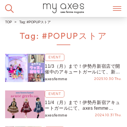
Skip
to
content
TOP
Tag:
#POPUPストア
Tag:
#POPUPストア
EVENT
11/3（月）まで！伊勢丹新宿店で開
催中のアキュートガールにて、新ブ
ランド＆コスメを手に取れる♡
axesfemme
2025.10.30 Thu.
EVENT
11/4（月）まで！伊勢丹新宿アキュ
ートガールにて、axes femme
kawaii 限定商品や完売商品がお目見
axesfemme
2024.10.31 Thu.
え！