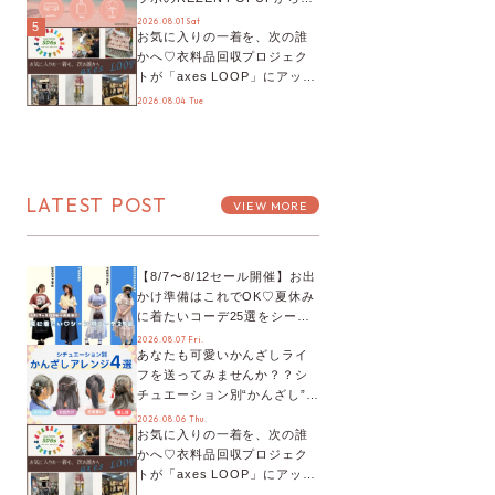
プチYour Stage.、ティーパー
2026.08.01 Sat
5
お気に入りの一着を、次の誰
ティまで！8月の特別なイベン
かへ♡衣料品回収プロジェク
トをチェック◎
トが「axes LOOP」にアップ
デート！活用するとポイント
2026.08.04 Tue
が手に入る◎
LATEST POST
VIEW MORE
【8/7〜8/12セール開催】お出
かけ準備はこれでOK♡夏休み
に着たいコーデ25選をシーン
別に徹底解説！
2026.08.07 Fri.
あなたも可愛いかんざしライ
フを送ってみませんか？？シ
チュエーション別“かんざし”の
オススメ【ショップスタッフ
2026.08.06 Thu.
お気に入りの一着を、次の誰
編集部】
かへ♡衣料品回収プロジェク
トが「axes LOOP」にアップ
デート！活用するとポイント