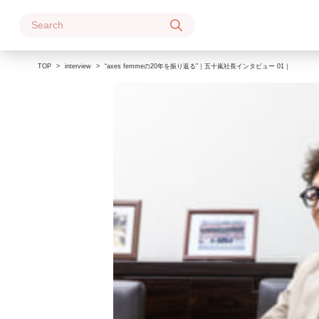
Skip
to
content
TOP
interview
“axes femmeの20年を振り返る”｜五十嵐社長インタビュー 01｜