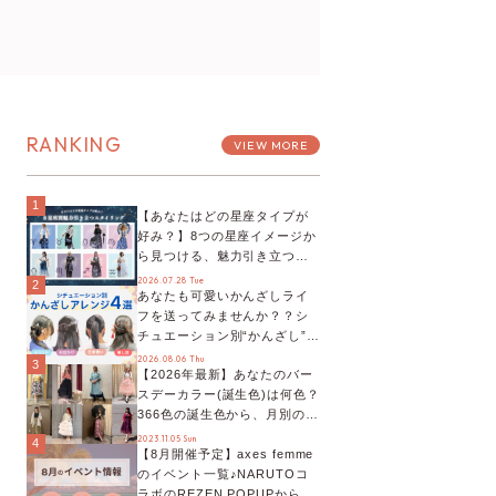
RANKING
VIEW MORE
1
【あなたはどの星座タイプが
好み？】8つの星座イメージか
ら見つける、魅力引き立つス
タイリング♡
2026.07.28 Tue
2
あなたも可愛いかんざしライ
フを送ってみませんか？？シ
チュエーション別“かんざし”の
オススメ【ショップスタッフ
2026.08.06 Thu
3
【2026年最新】あなたのバー
編集部】
スデーカラー(誕生色)は何色？
366色の誕生色から、月別の誕
生色、バースデーカラーコー
2023.11.05 Sun
4
【8月開催予定】axes femme
デまでご紹介♡
のイベント一覧♪NARUTOコ
ラボのREZEN POPUPから、