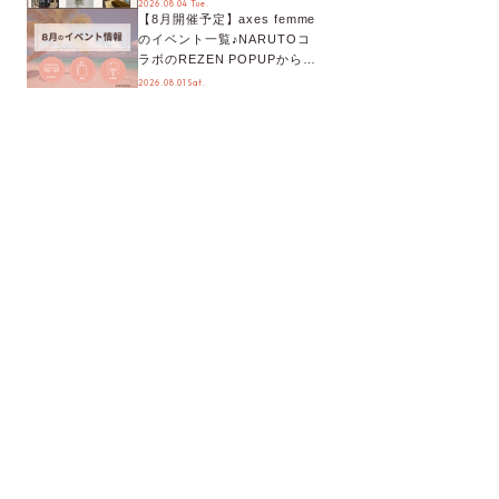
2026.08.04 Tue.
【8月開催予定】axes femme
が手に入る◎
のイベント一覧♪NARUTOコ
ラボのREZEN POPUPから、
プチYour Stage.、ティーパー
2026.08.01 Sat.
ティまで！8月の特別なイベン
トをチェック◎