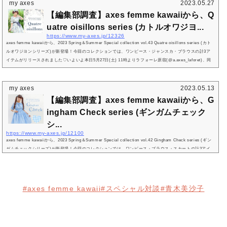
my axes
2023.05.27
【編集部調査】axes femme kawaiiから、Q
uatre oisillons series (カトルオワジヨ...
https://www.my-axes.jp/12326
axes femme kawaiiから、2023 Spring＆Summer Special collection vol.43 Quatre oisillons series (カト
ルオワジヨンシリーズ)が新登場！今回のコレクションでは、ワンピース・ジャンスカ・ブラウスの計3ア
イテムがリリースされました♡いよいよ本日5月27日(土) 11時よりラフォーレ原宿(@a.axes_laforet)、同
日20時よりオンラインショップにて先行販売、6月2日(金)からは取扱い店舗にて販売が開始します♡とい
うことで今回は、axes femme kawaii からリリースされた最新コレクション「カトルオワジヨンシリー
ズ」の全アイテム全カラーを...
my axes
2023.05.13
【編集部調査】axes femme kawaiiから、G
ingham Check series (ギンガムチェック
シ...
https://www.my-axes.jp/12100
axes femme kawaiiから、2023 Spring＆Summer Special collection vol.42 Gingham Check series (ギン
ガムチェックシリーズ)が新登場！今回のコレクションでは、ワンピース・ブラウス・スカートの計3アイ
テムがリリースされました♡いよいよ本日5月13日(土) 11時よりラフォーレ原宿(@a.axes_laforet)、同日2
0時よりオンラインショップにて先行販売、5月19日(金)からは取扱い店舗にて販売が開始します♡という
ことで今回は、axes femme kawaii からリリースされた最新コレクション「ギンガムチェックシリーズ」
の全アイテム全カラーをまと...
#axes femme kawaii
#スペシャル対談
#青木美沙子