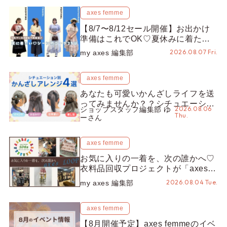
axes femme
【8/7〜8/12セール開催】お出かけ
準備はこれでOK♡夏休みに着たい
コーデ25選をシーン別に徹底解説！
2026.08.07 Fri.
my axes 編集部
axes femme
あなたも可愛いかんざしライフを送
ってみませんか？？シチュエーショ
2026.08.06
ショップスタッフ編集部 ゆ
ン別“かんざし”のオススメ【ショッ
Thu.
ーさん
プスタッフ編集部】
axes femme
お気に入りの一着を、次の誰かへ♡
衣料品回収プロジェクトが「axes
LOOP」にアップデート！活用する
2026.08.04 Tue.
my axes 編集部
とポイントが手に入る◎
axes femme
【8月開催予定】axes femmeのイベ