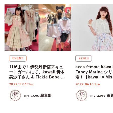
EVENT
kawaii
11/6まで！伊勢丹新宿アキュ
axes femme kaw
ートガールにて、kawaii 青木
Fancy Marine 
美沙子さん & Fickle Bebe イ
場！【kawaii × Mis
ケダナナさんの来店イベント
& RinRin Doll 】
2022.11.03 Thu.
2022.04.10 Sun.
を開催中！
my axes 編集部
my axes 編