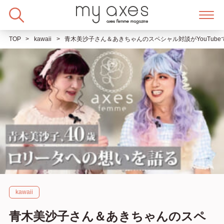
Skip
to
content
TOP
kawaii
青木美沙子さん＆あきちゃんのスペシャル対談がYouTub
kawaii
青木美沙子さん＆あきちゃんのスペ