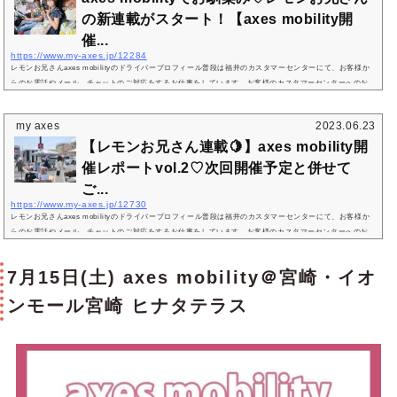
の新連載がスタート！【axes mobility開
催...
https://www.my-axes.jp/12284
レモンお兄さんaxes mobilityのドライバープロフィール普段は福井のカスタマーセンターにて、お客様か
らのお電話やメール、チャットのご対応をするお仕事をしています。お客様のカスタマーセンターへのお
問い合わせに対するご返答をさせていただいたのは、もしかしたら私かも！？「レモンお兄さん」と呼ば
れるようになったきっかけレモンお兄さんaxes mobilityで盛岡・宮城・茨城などを回っていたときに、AX
my axes
2023.06.23
ES-Xのレモン柄のシャツを着ていたのがきっかけで、IGARASHI-KUN(五十嵐社長)に命名してもらいまし
【レモンお兄さん連載🍋】axes mobility開
た。その後、みずほさんがIns...
催レポートvol.2♡次回開催予定と併せて
ご...
https://www.my-axes.jp/12730
レモンお兄さんaxes mobilityのドライバープロフィール普段は福井のカスタマーセンターにて、お客様か
らのお電話やメール、チャットのご対応をするお仕事をしています。お客様のカスタマーセンターへのお
問い合わせに対するご返答をさせていただいたのは、もしかしたら私かも！？レモンお兄さん今回は、5月
27日(土) アリオ橋本、5月28日(日) イオンモール成田にて開催されたaxes mobilityのレポートをします！
7月15日(土) axes mobility＠宮崎・イオ
朝から20~30名が並ぶなど、２日間ともに、たくさんのお客様が来てくださりました。天気もとっても良
く、完全にmobility日和の...
ンモール宮崎 ヒナタテラス