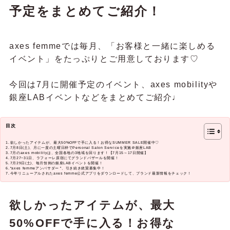
予定をまとめてご紹介！
axes femmeでは毎月、「お客様と一緒に楽しめる
イベント」をたっぷりとご用意しております♡
今回は7月に開催予定のイベント、axes mobilityや
銀座LABイベントなどをまとめてご紹介♩
目次
欲しかったアイテムが、最大50%OFFで手に入る！お得なSUMMER SALE開催中♡
7月8日(土)、月に一度の土曜日枠でPersonal Salon Serviceを実施＠銀座LAB
7月のaxes mobilityは、全国各地の3地域を回ります！【7月15～17日開催】
7月27~31日、ラフォーレ原宿にてグランドバザールを開催！
7月29日(土)、毎月恒例の銀座LABイベントを開催！
“axes femmeアンバサダー ”、引き続き絶賛募集中！
今年リニューアルされたaxes femme公式アプリをダウンロードして、ブランド最新情報をチェック！
欲しかったアイテムが、最大
50%OFFで手に入る！お得な