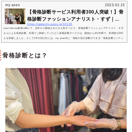
めての骨格診断＆axes femme 銀座 LABを体験してきました！先に感想をお伝えすると、「診断してもら
my axes
2023.02.15
ってよかった～！」の一言。骨格迷子さんは、ぜひ一度診断にレッツゴーしてみてください！骨格診断で
​​【骨格診断サービス利用者300人突破！】骨
何がわかるの？骨格診断によっ...
格診断ファッションアナリスト・すず｜...
https://www.my-axes.jp/10130
axes femme銀座LABにて、去年から開始された大人気サービス、骨格診断ファッションアナリスト・すず
さんによる骨格診断。対面でご体験していただく骨格診断サービスは、開始から約1年間で、利用者が300
人を突破しました。そして2月13日(月)には、my axes内に「骨格の自己診断ができる『骨格診断コンテン
ツ』」が新しくオープン！今回はすずさんに、自己診断とプロによる診断の使い分け方、『骨格診断 × axe
s femme』が目指す理想など、「『自己診断』と、『すず診断』のトリセツ」についてたっぷりと伺いま
した♡ ＜Pr...
骨格診断とは？