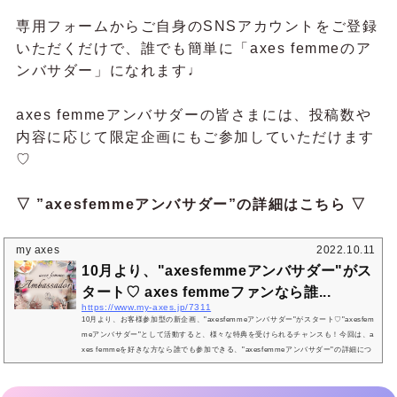
専用フォームからご自身のSNSアカウントをご登録
いただくだけで、誰でも簡単に「axes femmeのア
ンバサダー」になれます♩
axes femmeアンバサダーの皆さまには、投稿数や
内容に応じて限定企画にもご参加していただけます
♡
▽ ”axesfemmeアンバサダー”の詳細はこちら ▽
my axes
2022.10.11
10月より、"axesfemmeアンバサダー"がス
タート♡ axes femmeファンなら誰...
https://www.my-axes.jp/7311
10月より、お客様参加型の新企画、"axesfemmeアンバサダー"がスタート♡"axesfem
meアンバサダー"として活動すると、様々な特典を受けられるチャンスも！今回は、a
xes femmeを好きな方なら誰でも参加できる、"axesfemmeアンバサダー"の詳細につ
いてご紹介します♩10月からスタートする新企画、“axesfemmeアンバサダー ” と
は？"axesfemmeアンバサダー"にご登録いただいた方は、インスタグラムやツイッタ
ー、ブログなどの投稿でブランドを広める活動をします。axes femmeのお洋服や世界