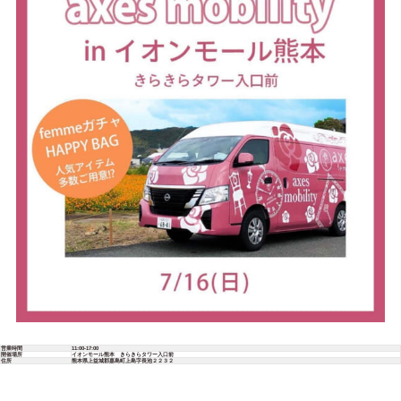
営業時間
11:00-17:00
開催場所
イオンモール熊本 きらきらタワー入口前
住所
熊本県上益城郡嘉島町上島字長池２２３２