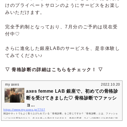
けのプライベートサロンのようにサービスをお楽し
みいただけます。
完全予約制となっており、7月分のご予約は現在受
付中♡
さらに進化した銀座LABのサービスを、是非体験し
てみてください♪
▽ 骨格診断の詳細はこちらをチェック！ ▽
my axes
2022.10.20
axes femme LAB 銀座で、初めての骨格診
断を受けてきました♡ 骨格診断でファッシ
ョ...
https://www.my-axes.jp/7707
雑誌やネットでもよく取り上げられている「骨格診断」をご存じですか？「骨格診断」とは、ファッショ
ンにおける理論のひとつ。生まれ持った骨の太さや大きさ、身体の質感、ラインの特徴などを総合的に判
断し、3タイプに分類する診断のことです。今回は、my axes編集部の新人ライターである私、田邊が、初