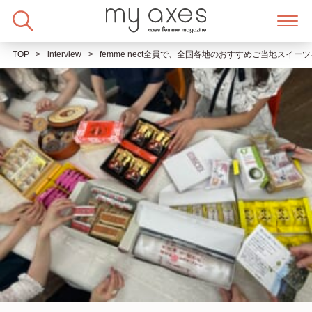
Skip
to
content
TOP
interview
femme nect全員で、全国各地のおすすめご当地スイー