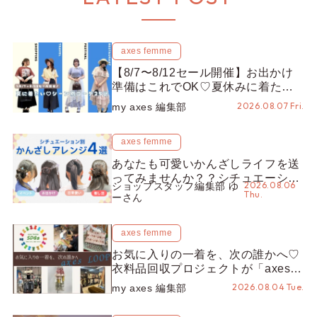
axes femme
【8/7〜8/12セール開催】お出かけ
準備はこれでOK♡夏休みに着たい
コーデ25選をシーン別に徹底解説！
2026.08.07 Fri.
my axes 編集部
axes femme
あなたも可愛いかんざしライフを送
ってみませんか？？シチュエーショ
2026.08.06
ショップスタッフ編集部 ゆ
ン別“かんざし”のオススメ【ショッ
Thu.
ーさん
プスタッフ編集部】
axes femme
お気に入りの一着を、次の誰かへ♡
衣料品回収プロジェクトが「axes
LOOP」にアップデート！活用する
2026.08.04 Tue.
my axes 編集部
とポイントが手に入る◎