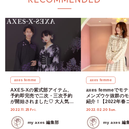
axes femme
axes femme
AXES-Xの紫式部アイテム、
axes femmeで
予約即完売で二次・三次予約
メンズウケ抜群のモ
が開始されました♡ 大人気の
紹介！【2022年春
アイテムをまとめてご紹介！
2022.11.25 Fri.
2022.02.20 Sun.
my axes 編集部
my axes 編