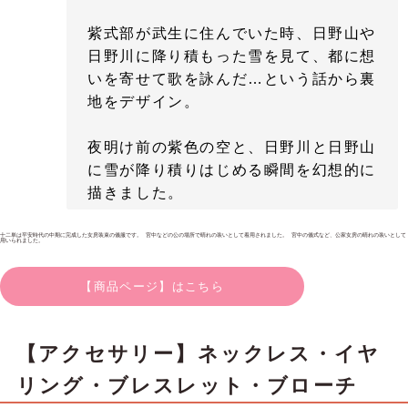
紫式部が武生に住んでいた時、日野山や
日野川に降り積もった雪を見て、都に想
いを寄せて歌を詠んだ…という話から裏
地をデザイン。
夜明け前の紫色の空と、日野川と日野山
に雪が降り積りはじめる瞬間を幻想的に
描きました。
十二単は平安時代の中期に完成した女房装束の儀服です。 宮中などの公の場所で晴れの装いとして着用されました。 宮中の儀式など、公家女房の晴れの装いとして
用いられました。
【商品ページ】はこちら
【アクセサリー】ネックレス・イヤ
リング・ブレスレット・ブローチ