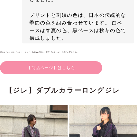
プリントと刺繍の色は、日本の伝統的な
季節の色を組み合わせています。 白ベ
ースは春夏の色、黒ベースは秋冬の色で
構成しました。
浮線綾(ふせんりょう)とは、丸文で、内部を4分割し、唐花 (からはな) を四方に配したもの。
【商品ページ】はこちら
【ジレ】ダブルカラーロングジレ