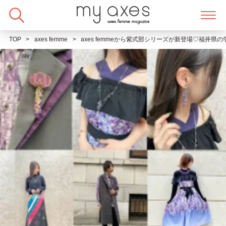
Skip
to
content
TOP
axes femme
axes femmeから紫式部シリーズが新登場♡福井県