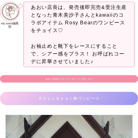
あおい店長は、発売後即完売&受注生産
となった青木美沙子さんとkawaiiのコ
ラボアイテム Rosy Bearのワンピース
my axes編集
部
をチョイス♡
お袖止めと靴下をレースにすること
で、シアー感をプラス！ お呼ばれコー
デに昇華させていました♪
あおい店長のスタッフスタイリングはこちら
ＲｏｓｙＢｅａｒ柄ワンピース