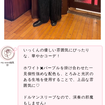
いっくんの優しい雰囲気にぴったり
な、華やかコーデ！
my axes編集
部
ホワイト✖️パープルを掛け合わせた一
見個性強めな配色も、とろみと光沢の
ある生地を使用することで、上品な雰
囲気に♡
ドルマンスリーブなので、演奏の邪魔
もしません♪