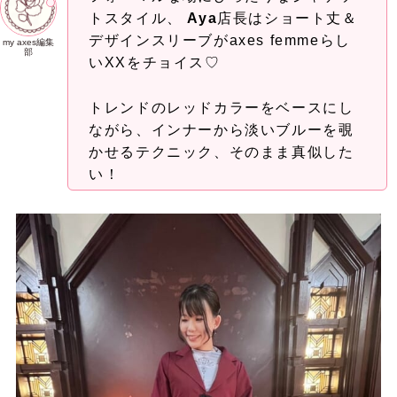
トスタイル、
Aya
店長はショート丈＆
デザインスリーブがaxes femmeらし
my axes編集
部
いXXをチョイス♡
トレンドのレッドカラーをベースにし
ながら、インナーから淡いブルーを覗
かせるテクニック、そのまま真似した
い！