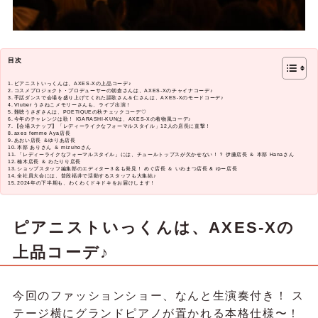
目次
ピアニストいっくんは、AXES-Xの上品コーデ♪
コスメプロジェクト・プロデューサーの朝倉さんは、AXES-Xのチャイナコーデ♪
手話ダンスで会場を盛り上げてくれた謳歌さん＆仁さんは、AXES-Xのモードコーデ♪
Vtuber うさねこメモリーさんも、ライブ出演！
難聴うさぎさんは、POETIQUEの秋チェックコーデ♡
今年のチャレンジは歌！ IGARASHI-KUNは、AXES-Xの着物風コーデ♪
【会場スナップ】「レディーライクなフォーマルスタイル」12人の店長に直撃！
axes femme Aya店長
あおい店長 ＆ゆりあ店長
本部 ありさん ＆ mizuhoさん
「レディーライクなフォーマルスタイル」には、チュールトップスが欠かせない！？ 伊藤店長 ＆ 本部 Hanaさん
楠木店長 ＆ わたりり店長
ショップスタッフ編集部のエディター３名も発見！ めぐ店長 ＆ いわまつ店長 & ゆー店長
全社員大会には、普段福井で活動するスタッフも大集結♪
2024年の下半期も、わくわくドキドキをお届けします！
ピアニストいっくんは、AXES-Xの
上品コーデ♪
今回のファッションショー、なんと生演奏付き！ ス
テージ横にグランドピアノが置かれる本格仕様〜！