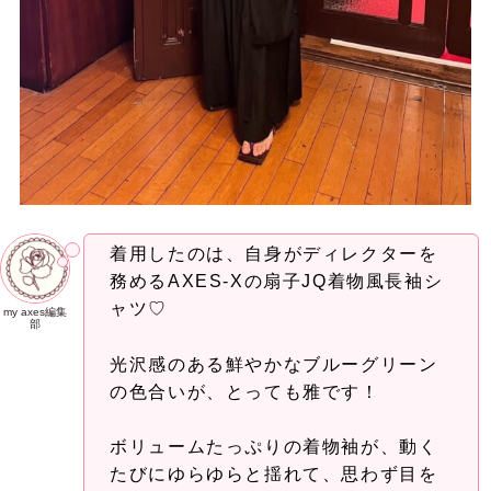
着用したのは、自身がディレクターを
務めるAXES-Xの扇子JQ着物風長袖シ
ャツ♡
my axes編集
部
光沢感のある鮮やかなブルーグリーン
の色合いが、とっても雅です！
ボリュームたっぷりの着物袖が、動く
たびにゆらゆらと揺れて、思わず目を