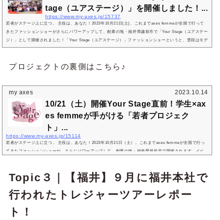
tage（ユアステージ）」を開催しました！...
https://www.my-axes.jp/15737
若者がステージ上に立つ。 主役は、あなた！2023年10月21日(土)、これまでaxes femmeが全国で行って
きたファッションショーがさらにパワーアップして、創業の地・福井県越前市で「Your Stage（ユアステー
ジ）」として開催されました！「Your Stage（ユアステージ）」ファッションショーというと、普段はモデ
ルさんにしかスポットライトは当たりません。しかし、今回のイベントでは、「スポットライトの外にい
る若者がステージ上に立つ」ことを実現します。そこに込められたのは、「誰しもが誰かの脇役ではな
プロジェクトの裏側はこちら♪
く、主役はあなただよ！」と...
my axes
2023.10.14
10/21（土）開催Your Stage直前！学生×ax
es femmeが手がける「若者プロジェク
ト」...
https://www.my-axes.jp/15114
若者がステージ上に立つ。 主役は、あなた！2023年10月21日（土）。これまでaxes femmeが全国で行っ
てきたファッションショーが、さらにパワーアップして、創業の地・福井県越前市で開催されます。イベ
ントの名前は、「Your Stage（ユアステージ）」。ファッションショーというと、普段はモデルさんにしか
スポットライトは当たりません。しかし、今回のイベントでは、「スポットライトの外にいる若者がステ
Topic３｜
【福井】９月に福井本社で
ージ上に立つ」ことを実現します。そこに込められたのは、「誰しもが誰かの脇役ではなく、主役はあな
ただよ！」という想い。すべ...
行われたトレジャーツアーレポー
ト！