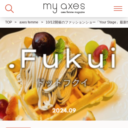
Skip
to
content
TOP
axes femme
10/12開催のファッションショー「Your Stage」