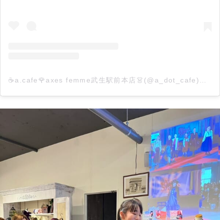
☕️a.cafe🌹axes femme武生駅前本店👗(@a_dot_cafe)がシェアした投稿