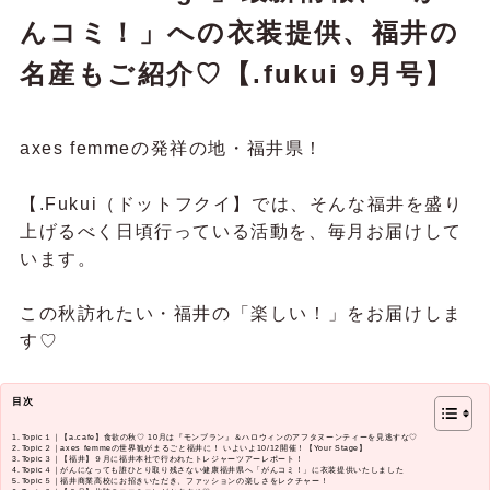
んコミ！」への衣装提供、福井の
名産もご紹介♡【.fukui 9月号】
axes femmeの発祥の地・福井県！
【.Fukui（ドットフクイ】では、そんな福井を盛り
上げるべく日頃行っている活動を、毎月お届けして
います。
この秋訪れたい・福井の「楽しい！」をお届けしま
す♡
目次
Topic１｜【a.cafe】食欲の秋♡ 10月は『モンブラン』＆ハロウィンのアフタヌーンティーを見逃すな♡
Topic２｜axes femmeの世界観がまるごと福井に！ いよいよ10/12開催！【Your Stage】
Topic３｜【福井】９月に福井本社で行われたトレジャーツアーレポート！
Topic４｜がんになっても誰ひとり取り残さない健康福井県へ「がんコミ！」に衣装提供いたしました
Topic５｜福井商業高校にお招きいただき、ファッションの楽しさをレクチャー！