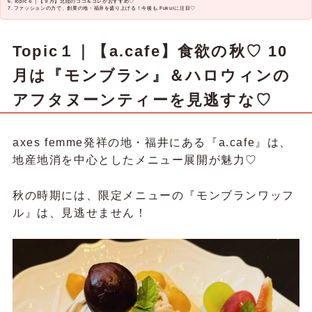
Topic６｜【９月】北陸のココ＆コレがおすすめ♡
ファッションの力で、創業の地・福井を盛り上げる！今後も.Fukuiに注目♡
Topic１｜
【a.cafe】食欲の秋♡ 10
月は『モンブラン』＆ハロウィンの
アフタヌーンティーを見逃すな♡
axes femme発祥の地・福井にある『a.cafe』は、
地産地消を中心としたメニュー展開が魅力♡
秋の時期には、限定メニューの『モンブランワッフ
ル』は、見逃せません！