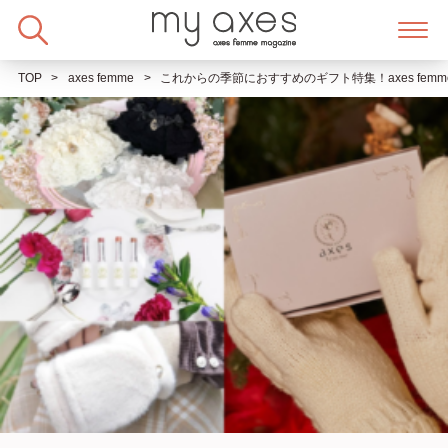
Skip
to
content
TOP
axes femme
これからの季節におすすめのギフト特集！axes fe