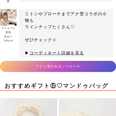
部
ミトンやブローチまでアナ雪コラボの小
物も
ラインナップたくさん♡
ラフォーレ
原宿
あおい
ぜひチェック☆
160cm
▶
コーディネート詳細を見る
アナと雪の女王／ブローチ
おすすめギフト⑤♡マンドゥバッグ