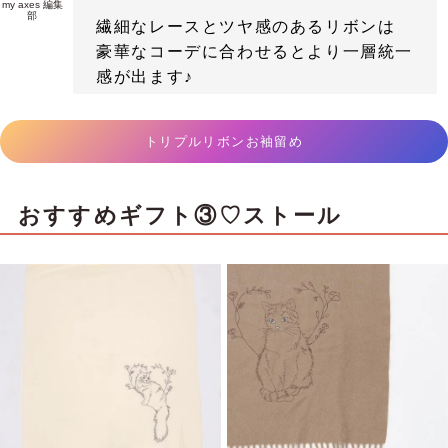
my axes 編集
部
繊細なレースとツヤ感のあるリボンは
豪華なコーデに合わせるとより一層統一
感が出ます♪
トリプルリボンお袖留め
おすすめギフト③♡ストール