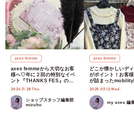
axes femme
axes femme
axes femmeから大切なお客
どこか懐かしいディ
様へ♡年に２回の特別なイベ
がポイント！お客様
ント『THANKS FES』の楽
が詰まったmobili
しみ方をご紹介♪【ショップス
テム『Rose ruban 
2024.11.28 Thu.
2025.03.12 Wed.
タッフ編集部】
を徹底解説【ショッ
フ編集部】
ショップスタッフ編集部
my axes 編
mizuho