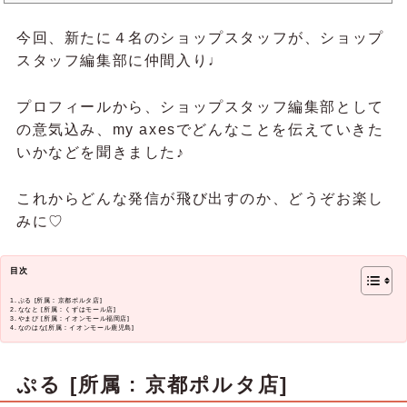
ます♡プロフィールから、ショップスタッフ編集部としての意気込み、これからmy axesでどんなことを伝
えていきたいかなどを聞きました♪Sachi Sachiさちららぽーと富士見店自己紹介知ってる方も初めて見る
今回、新たに４名のショップスタッフが、ショップ
ぞ…という方もこんにちは！ 埼玉県のららぽーと富士見店に所属しております、Sachiと申します♡ 11歳
スタッフ編集部に仲間入り♩
の女の子のママで、短時間スタ...
プロフィールから、ショップスタッフ編集部として
の意気込み、my axesでどんなことを伝えていきた
いかなどを聞きました♪
これからどんな発信が飛び出すのか、どうぞお楽し
みに♡
目次
ぷる [所属 : 京都ポルタ店]
ななと [所属 : くずはモール店]
やまぴ [所属 : イオンモール福岡店]
なのはな[所属 : イオンモール鹿児島]
ぷる [所属 : 京都ポルタ店]