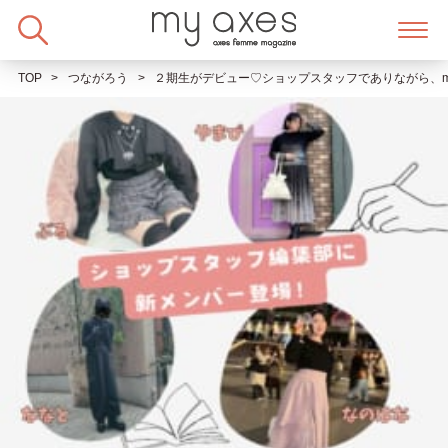
Skip
to
content
TOP
つながろう
２期生がデビュー♡ショップスタッフでありながら、m