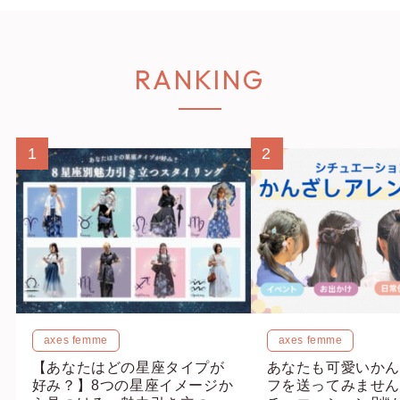
RANKING
1
2
axes femme
axes femme
【あなたはどの星座タイプが
あなたも可愛いかん
好み？】8つの星座イメージか
フを送ってみません