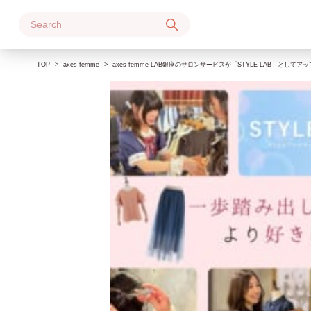
Skip
to
content
TOP
axes femme
axes femme LAB銀座のサロンサービスが「STYLE LAB」