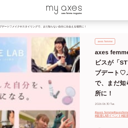
としてアップデート♡メイクやスタイリングで、まだ知らない自分に出会える場所に！
axes femme
axes fe
ビスが「ST
プデート♡
で、まだ知
所に！
2026.06.30 Tue.
#axes femme
#axesf
#銀座LABイベント
#銀