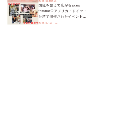
2026.08.01 Sat.
国境を越えて広がるaxes
ティまで！8月の特別なイベン
femme♡アメリカ・ドイツ・
トをチェック◎
台湾で開催されたイベントを
お届け！美沙子さんからのコ
2026.07.30 Thu.
メントも♬【海外イベントレ
ポート】