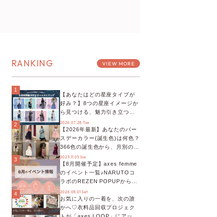
RANKING
VIEW MORE
1
【あなたはどの星座タイプが
好み？】8つの星座イメージか
ら見つける、魅力引き立つス
タイリング♡
2026.07.28 Tue
2
【2026年最新】あなたのバー
スデーカラー(誕生色)は何色？
366色の誕生色から、月別の誕
生色、バースデーカラーコー
2023.11.05 Sun
3
【8月開催予定】axes femme
デまでご紹介♡
のイベント一覧♪NARUTOコ
ラボのREZEN POPUPから、
プチYour Stage.、ティーパー
2026.08.01 Sat
4
お気に入りの一着を、次の誰
ティまで！8月の特別なイベン
かへ♡衣料品回収プロジェク
トをチェック◎
トが「axes LOOP」にアップ