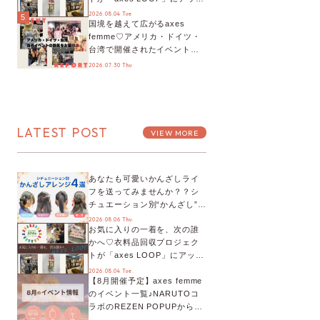
デート！活用するとポイント
2026.08.04 Tue
5
国境を越えて広がるaxes
が手に入る◎
femme♡アメリカ・ドイツ・
台湾で開催されたイベントを
お届け！美沙子さんからのコ
2026.07.30 Thu
メントも♬【海外イベントレ
ポート】
LATEST POST
VIEW MORE
あなたも可愛いかんざしライ
フを送ってみませんか？？シ
チュエーション別“かんざし”の
オススメ【ショップスタッフ
2026.08.06 Thu.
お気に入りの一着を、次の誰
編集部】
かへ♡衣料品回収プロジェク
トが「axes LOOP」にアップ
デート！活用するとポイント
2026.08.04 Tue.
【8月開催予定】axes femme
が手に入る◎
のイベント一覧♪NARUTOコ
ラボのREZEN POPUPから、
プチYour Stage.、ティーパー