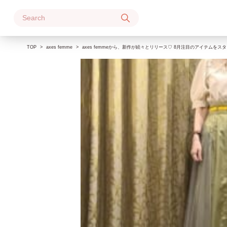
Skip
to
content
TOP
axes femme
axes femmeから、新作が続々とリリース♡ 8月注目のアイテムを