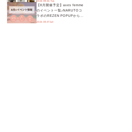
2026.08.04 Tue.
【8月開催予定】axes femme
が手に入る◎
のイベント一覧♪NARUTOコ
ラボのREZEN POPUPから、
プチYour Stage.、ティーパー
2026.08.01 Sat.
ティまで！8月の特別なイベン
トをチェック◎