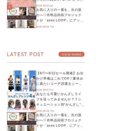
プチYour Stage.、ティーパー
2026.08.01 Sat
5
お気に入りの一着を、次の誰
ティまで！8月の特別なイベン
かへ♡衣料品回収プロジェク
トをチェック◎
トが「axes LOOP」にアップ
デート！活用するとポイント
2026.08.04 Tue
が手に入る◎
LATEST POST
VIEW MORE
【8/7〜8/12セール開催】お出
かけ準備はこれでOK♡夏休み
に着たいコーデ25選をシーン
別に徹底解説！
2026.08.07 Fri.
あなたも可愛いかんざしライ
フを送ってみませんか？？シ
チュエーション別“かんざし”の
オススメ【ショップスタッフ
2026.08.06 Thu.
お気に入りの一着を、次の誰
編集部】
かへ♡衣料品回収プロジェク
トが「axes LOOP」にアップ
デート！活用するとポイント