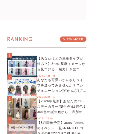
RANKING
VIEW MORE
1
【あなたはどの星座タイプが
好み？】8つの星座イメージか
ら見つける、魅力引き立つス
タイリング♡
2026.07.28 Tue
2
あなたも可愛いかんざしライ
フを送ってみませんか？？シ
チュエーション別“かんざし”の
オススメ【ショップスタッフ
2026.08.06 Thu
3
【2026年最新】あなたのバー
編集部】
スデーカラー(誕生色)は何色？
366色の誕生色から、月別の誕
生色、バースデーカラーコー
2023.11.05 Sun
4
【8月開催予定】axes femme
デまでご紹介♡
のイベント一覧♪NARUTOコ
ラボのREZEN POPUPから、