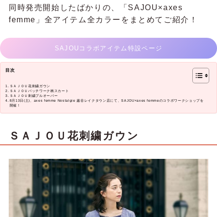
同時発売開始したばかりの、「SAJOU×axes
femme」全アイテム全カラーをまとめてご紹介！
SAJOUコラボアイテム特設ページ
目次
ＳＡＪＯＵ花刺繍ガウン
ＳＡＪＯＵパッチワーク柄スカート
ＳＡＪＯＵ刺繍プルオーバー
8月13日(土)、axes femme Nostalgie 越谷レイクタウン店にて、SAJOU×axes femmeのコラボワークショップを
開催！
ＳＡＪＯＵ花刺繍ガウン