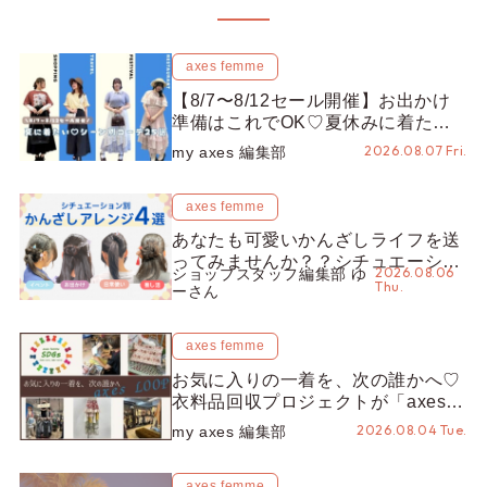
axes femme
【8/7〜8/12セール開催】お出かけ
準備はこれでOK♡夏休みに着たい
コーデ25選をシーン別に徹底解説！
2026.08.07 Fri.
my axes 編集部
axes femme
あなたも可愛いかんざしライフを送
ってみませんか？？シチュエーショ
2026.08.06
ショップスタッフ編集部 ゆ
ン別“かんざし”のオススメ【ショッ
Thu.
ーさん
プスタッフ編集部】
axes femme
お気に入りの一着を、次の誰かへ♡
衣料品回収プロジェクトが「axes
LOOP」にアップデート！活用する
2026.08.04 Tue.
my axes 編集部
とポイントが手に入る◎
axes femme