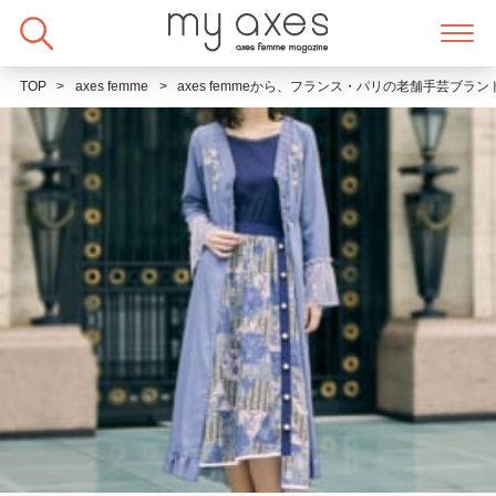
Skip
to
content
TOP
axes femme
axes femmeから、フランス・パリの老舗手芸ブラ