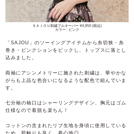
ＳＡＪＯＵ刺繍プルオーバー ¥4,950 (税込)
カラー : ピンク
「SAJOU」のソーイングアイテムから糸切狭・糸
巻き・ピンクションをピックし、トップスに落とし
込みました。
両袖にアシンメトリーに施された刺繍は、華やかな
がらも上品な色合いになるような配色で組んでいま
す。
七分袖の袖口はシャーリングデザイン、胸元はゴム
仕様なので着脱も楽ちん！
コットンの含まれたリブ生地を身頃に使用している
ため、肌触りも良く、着心地◎