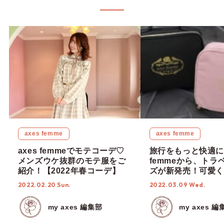
axes femme
axes femme
axes femmeでモテコーデ♡
旅行をもっと快適に♡
メンズウケ抜群のモテ服をご
femmeから、トラ
紹介！【2022年春コーデ】
ズが新発売！可愛く
トラベルグッズでキ
2022.02.20 Sun.
2022.03.09 Wed.
ッグを彩ろっ♩
my axes 編集部
my axes 編