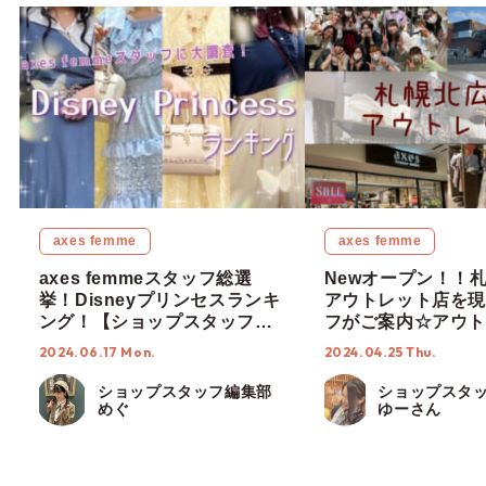
axes femme
axes femme
axes femmeスタッフ総選
Newオープン！！
挙！Disneyプリンセスランキ
アウトレット店を現
ング！【ショップスタッフ編
フがご案内☆アウト
集部】
定アイテムも入荷♡
2024.06.17 Mon.
2024.04.25 Thu.
プスタッフ編集部】
ショップスタッフ編集部
ショップスタ
めぐ
ゆーさん