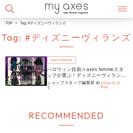
Skip
to
content
TOP
Tag:
#ディズニーヴィランズ
Tag:
#ディズニーヴィランズ
axes femme
ハロウィン目前☆axes femmeスタ
ッフが選ぶ！ディズニーヴィランズ
人気ランキング【ショップスタッフ
ショップスタッフ編集部 め
2024.10.21
Mon.
編集部】
ぐ
RECOMMENDED