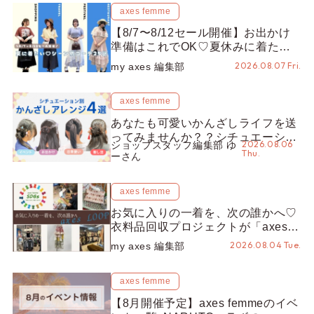
axes femme
【8/7〜8/12セール開催】お出かけ
準備はこれでOK♡夏休みに着たい
コーデ25選をシーン別に徹底解説！
2026.08.07 Fri.
my axes 編集部
axes femme
あなたも可愛いかんざしライフを送
ってみませんか？？シチュエーショ
2026.08.06
ショップスタッフ編集部 ゆ
ン別“かんざし”のオススメ【ショッ
Thu.
ーさん
プスタッフ編集部】
axes femme
お気に入りの一着を、次の誰かへ♡
衣料品回収プロジェクトが「axes
LOOP」にアップデート！活用する
2026.08.04 Tue.
my axes 編集部
とポイントが手に入る◎
axes femme
【8月開催予定】axes femmeのイベ