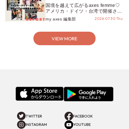
国境を越えて広がるaxes femme♡
アメリカ・ドイツ・台湾で開催され
たイベントをお届け！美沙子さんか
2026.07.30 Thu.
my axes 編集部
らのコメントも♬【海外イベントレ
ポート】
VIEW MORE
TWITTER
FACEBOOK
INSTAGRAM
YOUTUBE