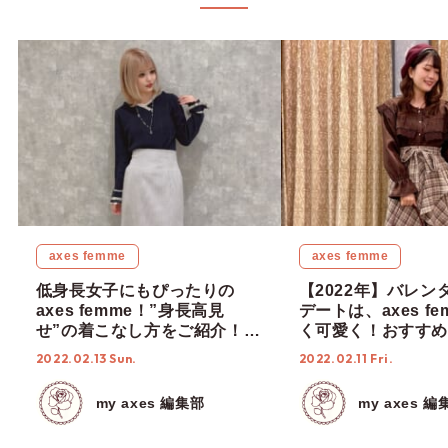
axes femme
axes femme
低身長女子にもぴったりの
【2022年】バレン
axes femme！”身長高見
デートは、axes f
せ”の着こなし方をご紹介！
く可愛く！おすすめ
【2022年春コーデ】
レートコーデ5選！
2022.02.13 Sun.
2022.02.11 Fri.
my axes 編集部
my axes 編