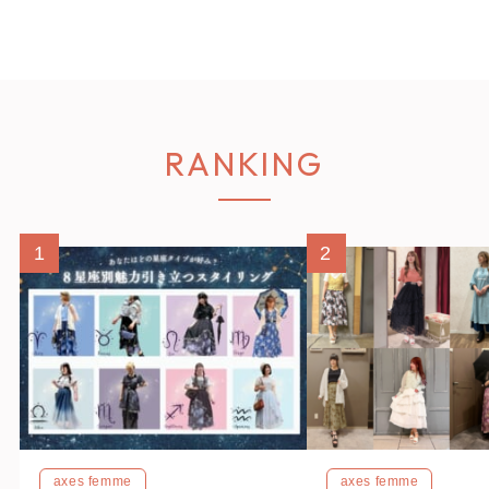
RANKING
1
2
axes femme
axes femme