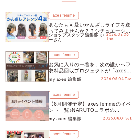
axes femme
あなたも可愛いかんざしライフを送
ってみませんか？？シチュエーショ
2026.08.06
ショップスタッフ編集部 ゆ
ン別“かんざし”のオススメ【ショッ
Thu.
ーさん
プスタッフ編集部】
axes femme
お気に入りの一着を、次の誰かへ♡
衣料品回収プロジェクトが「axes
LOOP」にアップデート！活用する
2026.08.04 Tue.
my axes 編集部
とポイントが手に入る◎
axes femme
【8月開催予定】axes femmeのイベ
ント一覧♪NARUTOコラボの
REZEN POPUPから、プチYour
2026.08.01 Sat.
my axes 編集部
Stage.、ティーパーティまで！8月
の特別なイベントをチェック◎
axes femme