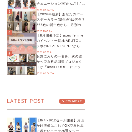
チュエーション別“かんざし”の
オススメ【ショップスタッフ
2026.08.06 Thu
3
【2026年最新】あなたのバー
編集部】
スデーカラー(誕生色)は何色？
366色の誕生色から、月別の誕
生色、バースデーカラーコー
2023.11.05 Sun
4
【8月開催予定】axes femme
デまでご紹介♡
のイベント一覧♪NARUTOコ
ラボのREZEN POPUPから、
プチYour Stage.、ティーパー
2026.08.01 Sat
5
お気に入りの一着を、次の誰
ティまで！8月の特別なイベン
かへ♡衣料品回収プロジェク
トをチェック◎
トが「axes LOOP」にアップ
デート！活用するとポイント
2026.08.04 Tue
が手に入る◎
LATEST POST
VIEW MORE
【8/7〜8/12セール開催】お出
かけ準備はこれでOK♡夏休み
に着たいコーデ25選をシーン