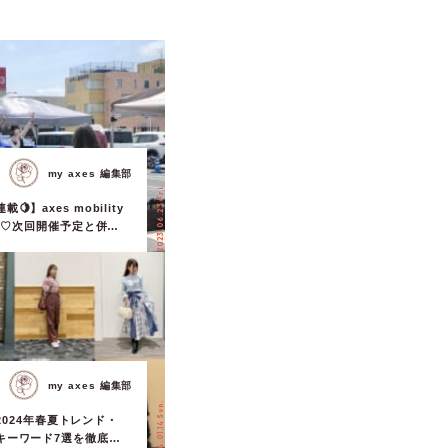
my axes 編集部
2023.06.23 Fri.
】axes mobility
.2♡次回開催予定と併せ
my axes 編集部
2024.01.14 Sun.
】2024年春夏トレンド・
キーワード7選を徹底解