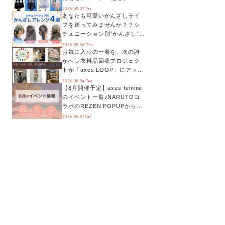
別に徹底解説！
2026.08.07 Fri.
あなたも可愛いかんざしライ
フを送ってみませんか？？シ
チュエーション別“かんざし”の
オススメ【ショップスタッフ
2026.08.06 Thu.
お気に入りの一着を、次の誰
編集部】
かへ♡衣料品回収プロジェク
トが「axes LOOP」にアップ
デート！活用するとポイント
2026.08.04 Tue.
【8月開催予定】axes femme
が手に入る◎
のイベント一覧♪NARUTOコ
ラボのREZEN POPUPから、
プチYour Stage.、ティーパー
2026.08.01 Sat.
ティまで！8月の特別なイベン
トをチェック◎