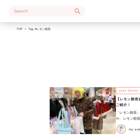
Skip
to
content
TOP
Tag:
#レモン館長
axes femme
【レモン館長連載
ご紹介！
「レモン館長」
や、レモン館長から
の新連載がスター
my a
て、過去に開催さ
リバーサイド千秋(