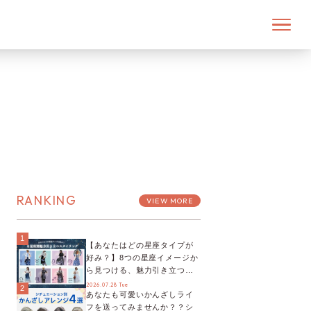
RANKING
VIEW MORE
1
【あなたはどの星座タイプが
好み？】8つの星座イメージか
ら見つける、魅力引き立つス
タイリング♡
2026.07.28 Tue
2
あなたも可愛いかんざしライ
フを送ってみませんか？？シ