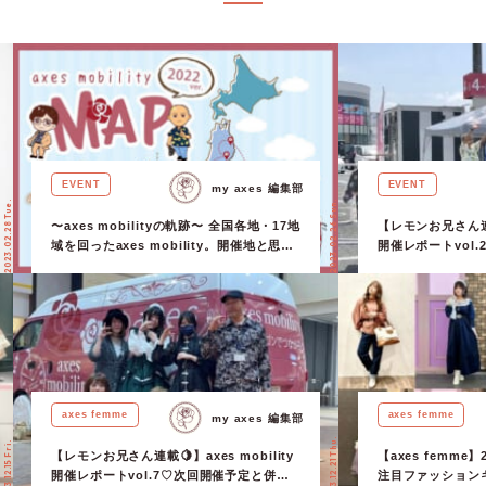
EVENT
EVENT
my axes 編集部
2023.02.28 Tue.
2023.02.26 Sun.
〜axes mobilityの軌跡〜 全国各地・17地
【レモンお兄さん連載
域を回ったaxes mobility。開催地と思い
開催レポートvol
出を、イラストとともに振り返ります。
てご紹介！
axes femme
axes femme
my axes 編集部
2023.12.21 Thu.
2023.12.15 Fri.
【レモンお兄さん連載🍋】axes mobility
【axes femme
開催レポートvol.7♡次回開催予定と併せ
注目ファッション