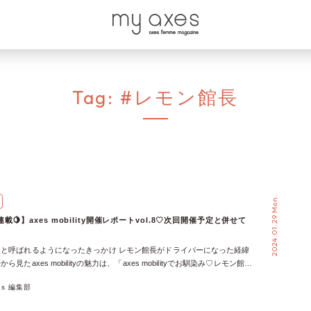
Tag:
#レモン館長
2024.01.29 Mon.
🍋】axes mobility開催レポートvol.8♡次回開催予定と併せて
と呼ばれるようになったきっかけ レモン館長がドライバーになった経緯
見たaxes mobilityの魅力は、「axes mobilityでお馴染み♡レモン館長
ト！【axes mobility開催レポートvol.1】」に掲載されています！ そし
xes 編集部
れたaxes mobilityのレポートは以下の記事でチェック！ 12月23日(土)
新潟県長岡市) 【レモン館長レポート】 11月12日(日) axes mobility