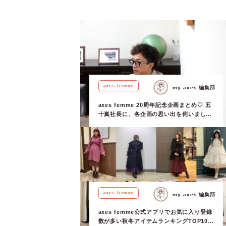
axes femme
my axes 編集部
axes femme 20周年記念企画まとめ♡ 五
十嵐社長に、各企画の思い出を伺いまし
た！
axes femme
my axes 編集部
axes femme公式アプリでお気に入り登録
数が多い秋冬アイテムランキングTOP10！