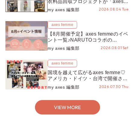
衣料品回収プロジェクトが「axes
LOOP」にアップデート！活用する
2026.08.04 Tue.
my axes 編集部
とポイントが手に入る◎
axes femme
【8月開催予定】axes femmeのイベ
ント一覧♪NARUTOコラボの
REZEN POPUPから、プチYour
2026.08.01 Sat.
my axes 編集部
Stage.、ティーパーティまで！8月
の特別なイベントをチェック◎
axes femme
国境を越えて広がるaxes femme♡
アメリカ・ドイツ・台湾で開催され
たイベントをお届け！美沙子さんか
2026.07.30 Thu.
my axes 編集部
らのコメントも♬【海外イベントレ
ポート】
VIEW MORE