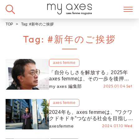
Skip
to
content
TOP
Tag:
#新年のご挨拶
Tag:
#新年のご挨拶
axes femme
「自分らしさを解放する」2025年
axes femmeは、その一歩を後押し
できるブランドへ
my axes 編集部
2025.01.04 Sat.
axes femme
2024年も、axes femmeは、”ワクワ
クドキドキ”つながる社会を目指しま
す！
axesfemme
2024.01.10 Wed.