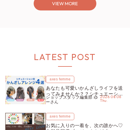
VIEW MORE
LATEST POST
axes femme
あなたも可愛いかんざしライフを送
ってみませんか？？シチュエーショ
2026.08.06
ショップスタッフ編集部 ゆ
ン別“かんざし”のオススメ【ショッ
Thu.
ーさん
プスタッフ編集部】
axes femme
お気に入りの一着を、次の誰かへ♡