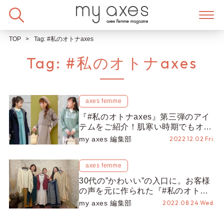
Skip
to
content
TOP
Tag:
#私のオトナaxes
Tag:
#私のオトナaxes
axes femme
『#私のオトナaxes』第三弾のアイ
テムをご紹介！肌寒い時期でもオト
ナかわいく♡
my axes 編集部
2022.12.02 Fri.
axes femme
30代の”かわいい”の入口に。お客様
の声を元に作られた『#私のオトナ
axes』。
my axes 編集部
2022.08.24 Wed.