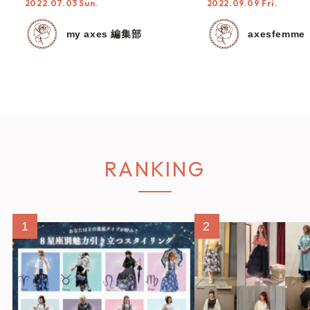
2022.07.03 Sun.
2022.09.09 Fri.
my axes 編集部
axesfemme
RANKING
1
2