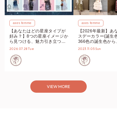
axes femme
axes femme
【あなたはどの星座タイプが
【2026年最新】あ
好み？】8つの星座イメージか
スデーカラー(誕生
ら見つける、魅力引き立つス
366色の誕生色か
タイリング♡
誕生色、バースデー
2026.07.28 Tue
2023.11.05 Sun
ーデまでご紹介♡
VIEW MORE