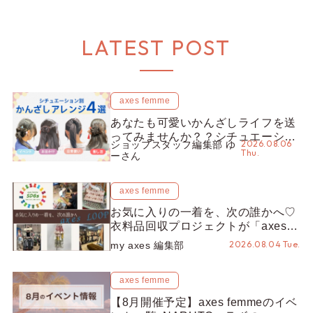
LATEST POST
axes femme
あなたも可愛いかんざしライフを送
ってみませんか？？シチュエーショ
2026.08.06
ショップスタッフ編集部 ゆ
ン別“かんざし”のオススメ【ショッ
Thu.
ーさん
プスタッフ編集部】
axes femme
お気に入りの一着を、次の誰かへ♡
衣料品回収プロジェクトが「axes
LOOP」にアップデート！活用する
2026.08.04 Tue.
my axes 編集部
とポイントが手に入る◎
axes femme
【8月開催予定】axes femmeのイベ