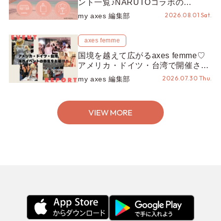
ント一覧♪NARUTOコラボの
REZEN POPUPから、プチYour
2026.08.01 Sat.
my axes 編集部
Stage.、ティーパーティまで！8月
の特別なイベントをチェック◎
axes femme
国境を越えて広がるaxes femme♡
アメリカ・ドイツ・台湾で開催され
たイベントをお届け！美沙子さんか
2026.07.30 Thu.
my axes 編集部
らのコメントも♬【海外イベントレ
ポート】
VIEW MORE