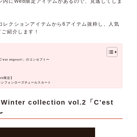
ン内にWeb限定アイテムがあるので、見逃してしま
コレクションアイテムから6アイテム抜粋し、人気
てご紹介します！
l.2「C’est mignon!」のコンセプト〜
】
eb限定】
×シフォンローズチュールスカート
nter collection vol.2「C’est
〜