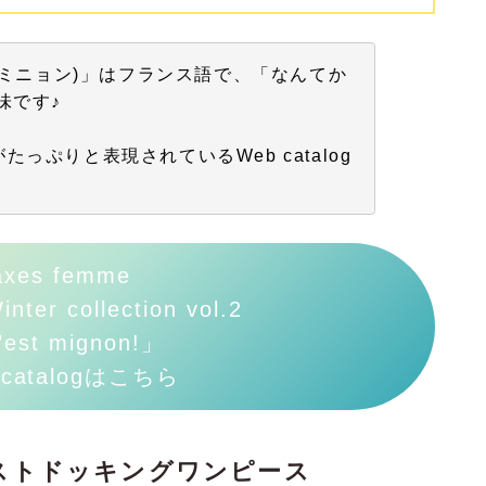
 ミニョン)」はフランス語で、「なんてか
味です♪
っぷりと表現されているWeb catalog
axes femme
nter collection vol.2
est mignon!」
 catalogはこちら
ストドッキングワンピース