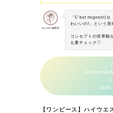
「C’est mignon!
(セ
わいいの!」という意
my axes 編集部
コンセプトの世界観がた
も要チェック♡
Autumn&Wi
「C’
Web
【ワンピース】ハイウエ