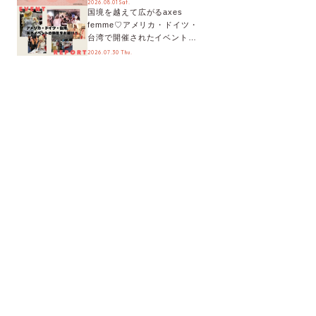
2026.08.01 Sat.
国境を越えて広がるaxes
ティまで！8月の特別なイベン
femme♡アメリカ・ドイツ・
トをチェック◎
台湾で開催されたイベントを
お届け！美沙子さんからのコ
2026.07.30 Thu.
メントも♬【海外イベントレ
ポート】