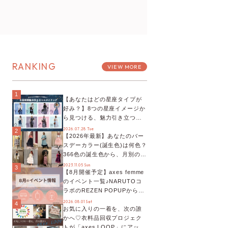
RANKING
VIEW MORE
1
【あなたはどの星座タイプが
好み？】8つの星座イメージか
ら見つける、魅力引き立つス
タイリング♡
2026.07.28 Tue
2
【2026年最新】あなたのバー
スデーカラー(誕生色)は何色？
366色の誕生色から、月別の誕
生色、バースデーカラーコー
2023.11.05 Sun
3
【8月開催予定】axes femme
デまでご紹介♡
のイベント一覧♪NARUTOコ
ラボのREZEN POPUPから、
プチYour Stage.、ティーパー
2026.08.01 Sat
4
お気に入りの一着を、次の誰
ティまで！8月の特別なイベン
かへ♡衣料品回収プロジェク
トをチェック◎
トが「axes LOOP」にアップ