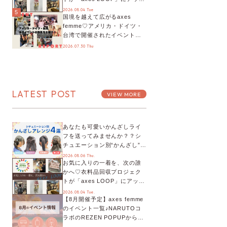
デート！活用するとポイント
2026.08.04 Tue
5
国境を越えて広がるaxes
が手に入る◎
femme♡アメリカ・ドイツ・
台湾で開催されたイベントを
お届け！美沙子さんからのコ
2026.07.30 Thu
メントも♬【海外イベントレ
ポート】
LATEST POST
VIEW MORE
あなたも可愛いかんざしライ
フを送ってみませんか？？シ
チュエーション別“かんざし”の
オススメ【ショップスタッフ
2026.08.06 Thu.
お気に入りの一着を、次の誰
編集部】
かへ♡衣料品回収プロジェク
トが「axes LOOP」にアップ
デート！活用するとポイント
2026.08.04 Tue.
【8月開催予定】axes femme
が手に入る◎
のイベント一覧♪NARUTOコ
ラボのREZEN POPUPから、
プチYour Stage.、ティーパー