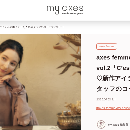
!」を徹底解剖♡新作アイテムのポイントを人気スタッフのコーデでご紹介！
axes femme
axes femme
vol.2「C’
♡新作アイ
タッフのコ
2023.09.30 Sat.
#axes femme AW collec
my axes 編集部