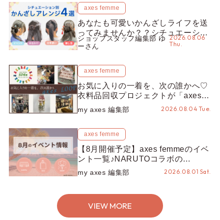
axes femme
あなたも可愛いかんざしライフを送
ってみませんか？？シチュエーショ
2026.08.06
ショップスタッフ編集部 ゆ
ン別“かんざし”のオススメ【ショッ
Thu.
ーさん
プスタッフ編集部】
axes femme
お気に入りの一着を、次の誰かへ♡
衣料品回収プロジェクトが「axes
LOOP」にアップデート！活用する
2026.08.04 Tue.
my axes 編集部
とポイントが手に入る◎
axes femme
【8月開催予定】axes femmeのイベ
ント一覧♪NARUTOコラボの
REZEN POPUPから、プチYour
2026.08.01 Sat.
my axes 編集部
Stage.、ティーパーティまで！8月
の特別なイベントをチェック◎
VIEW MORE