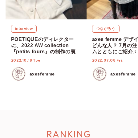
interview
つながろう
POETIQUEのディレクター
axes femme デ
に、2022 AW collection
どんな人？ 7月の
『petits fours』の制作の裏
ムとともにご紹介♫
側・アイテムのポイントを伺
2022.10.18 Tue.
2022.07.08 Fri.
いました♡
axesfemme
axesfemme
RANKING