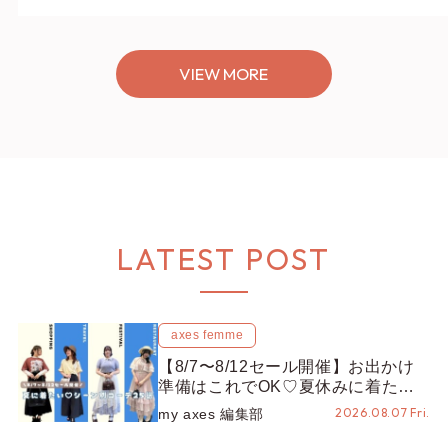
VIEW MORE
LATEST POST
axes femme
【8/7〜8/12セール開催】お出かけ
準備はこれでOK♡夏休みに着たい
コーデ25選をシーン別に徹底解説！
2026.08.07 Fri.
my axes 編集部