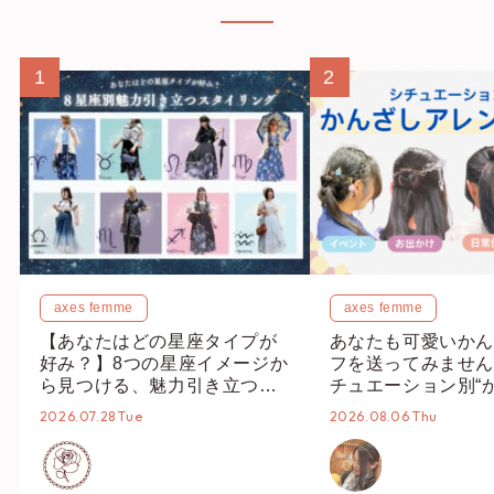
1
2
axes femme
axes femme
【あなたはどの星座タイプが
あなたも可愛いかん
好み？】8つの星座イメージか
フを送ってみません
ら見つける、魅力引き立つス
チュエーション別“
タイリング♡
オススメ【ショップ
2026.07.28 Tue
2026.08.06 Thu
編集部】