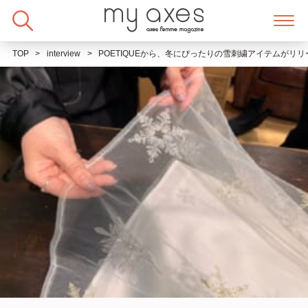
Skip
to
content
TOP
interview
POETIQUEから、冬にぴったりの雪刺繍アイテムがリ