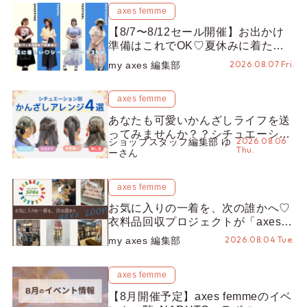
axes femme
【8/7〜8/12セール開催】お出かけ
準備はこれでOK♡夏休みに着たい
コーデ25選をシーン別に徹底解説！
2026.08.07 Fri.
my axes 編集部
axes femme
あなたも可愛いかんざしライフを送
ってみませんか？？シチュエーショ
2026.08.06
ショップスタッフ編集部 ゆ
ン別“かんざし”のオススメ【ショッ
Thu.
ーさん
プスタッフ編集部】
axes femme
お気に入りの一着を、次の誰かへ♡
衣料品回収プロジェクトが「axes
LOOP」にアップデート！活用する
2026.08.04 Tue.
my axes 編集部
とポイントが手に入る◎
axes femme
【8月開催予定】axes femmeのイベ