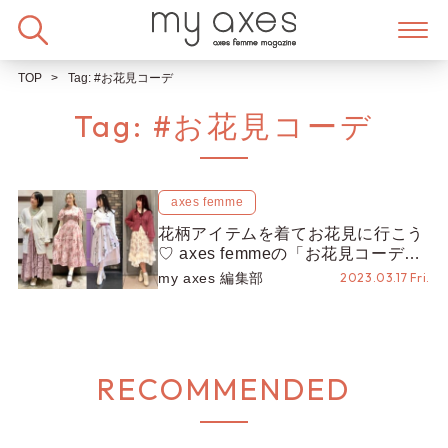
Skip
to
content
TOP
Tag:
#お花見コーデ
Tag:
#お花見コーデ
axes femme
花柄アイテムを着てお花見に行こう
♡ axes femmeの「お花見コーデ」
をまとめてご紹介！
my axes 編集部
2023.03.17 Fri.
RECOMMENDED