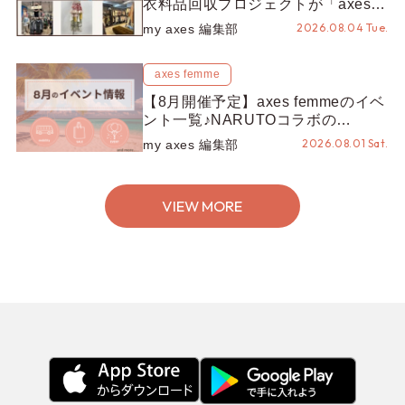
衣料品回収プロジェクトが「axes
LOOP」にアップデート！活用する
2026.08.04 Tue.
my axes 編集部
とポイントが手に入る◎
axes femme
【8月開催予定】axes femmeのイベ
ント一覧♪NARUTOコラボの
REZEN POPUPから、プチYour
2026.08.01 Sat.
my axes 編集部
Stage.、ティーパーティまで！8月
の特別なイベントをチェック◎
VIEW MORE