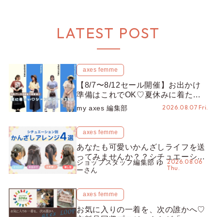
LATEST POST
axes femme
【8/7〜8/12セール開催】お出かけ
準備はこれでOK♡夏休みに着たい
コーデ25選をシーン別に徹底解説！
2026.08.07 Fri.
my axes 編集部
axes femme
あなたも可愛いかんざしライフを送
ってみませんか？？シチュエーショ
2026.08.06
ショップスタッフ編集部 ゆ
ン別“かんざし”のオススメ【ショッ
Thu.
ーさん
プスタッフ編集部】
axes femme
お気に入りの一着を、次の誰かへ♡