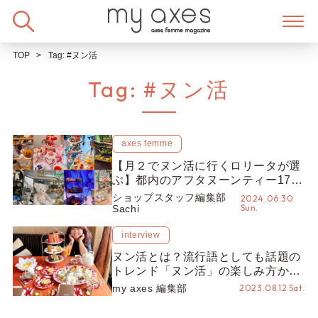
Skip
to
content
TOP
Tag:
#ヌン活
Tag:
#ヌン活
axes femme
【月２でヌン活に行くロリータが選
ぶ】都内のアフタヌーンティー17店
舗徹底解説！忖度なし！【ショップ
ショップスタッフ編集部
2024.06.30
Sun.
スタッフ編集部】
Sachi
interview
ヌン活とは？流行語としても話題の
トレンド「ヌン活」の楽しみ方から
作法、豆知識までご紹介【紅茶講師
my axes 編集部
2023.08.12 Sat.
ゆかりーぬさん監修】