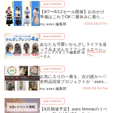
axes femme
【8/7〜8/12セール開催】お出かけ
準備はこれでOK♡夏休みに着たい
コーデ25選をシーン別に徹底解説！
2026.08.07 Fri.
my axes 編集部
axes femme
あなたも可愛いかんざしライフを送
ってみませんか？？シチュエーショ
2026.08.06
ショップスタッフ編集部 ゆ
ン別“かんざし”のオススメ【ショッ
Thu.
ーさん
プスタッフ編集部】
axes femme
お気に入りの一着を、次の誰かへ♡
衣料品回収プロジェクトが「axes
LOOP」にアップデート！活用する
2026.08.04 Tue.
my axes 編集部
とポイントが手に入る◎
axes femme
【8月開催予定】axes femmeのイベ