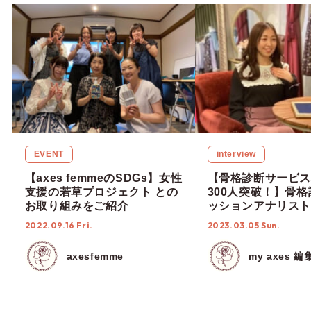
EVENT
interview
【axes femmeのSDGs】女性
​​【骨格診断サービ
支援の若草プロジェクト との
300人突破！】骨
お取り組みをご紹介
ッションアナリスト
「”意味のある接客
2022.09.16 Fri.
2023.03.05 Sun.
様にご提供する。販
て常にプロフェッシ
axesfemme
my axes 編
ありたい。」