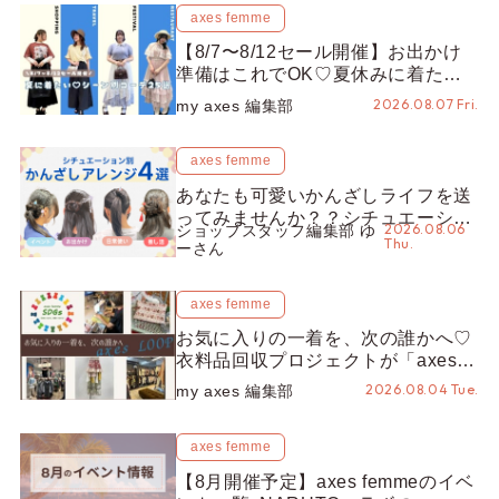
axes femme
【8/7〜8/12セール開催】お出かけ
準備はこれでOK♡夏休みに着たい
コーデ25選をシーン別に徹底解説！
2026.08.07 Fri.
my axes 編集部
axes femme
あなたも可愛いかんざしライフを送
ってみませんか？？シチュエーショ
2026.08.06
ショップスタッフ編集部 ゆ
ン別“かんざし”のオススメ【ショッ
Thu.
ーさん
プスタッフ編集部】
axes femme
お気に入りの一着を、次の誰かへ♡
衣料品回収プロジェクトが「axes
LOOP」にアップデート！活用する
2026.08.04 Tue.
my axes 編集部
とポイントが手に入る◎
axes femme
【8月開催予定】axes femmeのイベ