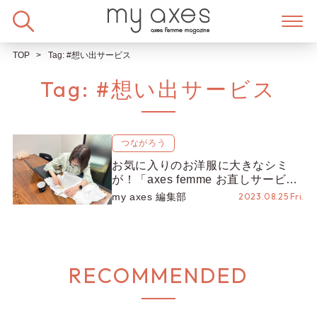
Skip
to
content
TOP
Tag:
#想い出サービス
Tag:
#想い出サービス
つながろう
お気に入りのお洋服に大きなシミ
が！「axes femme お直しサービ
ス」を使ってみた！
my axes 編集部
2023.08.25 Fri.
RECOMMENDED