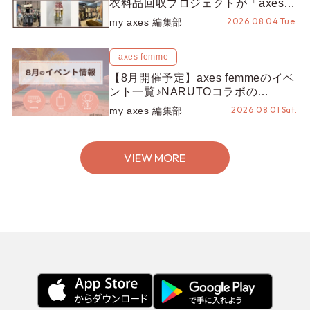
衣料品回収プロジェクトが「axes
LOOP」にアップデート！活用する
2026.08.04 Tue.
my axes 編集部
とポイントが手に入る◎
axes femme
【8月開催予定】axes femmeのイベ
ント一覧♪NARUTOコラボの
REZEN POPUPから、プチYour
2026.08.01 Sat.
my axes 編集部
Stage.、ティーパーティまで！8月
の特別なイベントをチェック◎
VIEW MORE