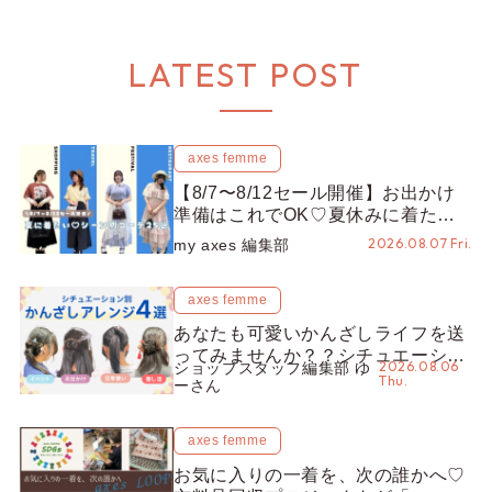
LATEST POST
axes femme
【8/7〜8/12セール開催】お出かけ
準備はこれでOK♡夏休みに着たい
コーデ25選をシーン別に徹底解説！
2026.08.07 Fri.
my axes 編集部
axes femme
あなたも可愛いかんざしライフを送
ってみませんか？？シチュエーショ
2026.08.06
ショップスタッフ編集部 ゆ
ン別“かんざし”のオススメ【ショッ
Thu.
ーさん
プスタッフ編集部】
axes femme
お気に入りの一着を、次の誰かへ♡