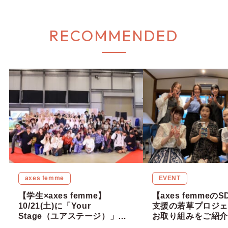
RECOMMENDED
axes femme
EVENT
【学生×axes femme】
【axes femmeの
10/21(土)に「Your
支援の若草プロジェ
Stage（ユアステージ）」を
お取り組みをご紹介
開催しました！若者一人ひと