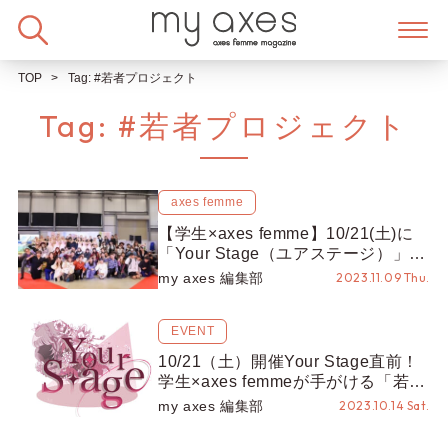
Skip
to
content
TOP
Tag:
#若者プロジェクト
Tag:
#若者プロジェクト
axes femme
【学生×axes femme】10/21(土)に
「Your Stage（ユアステージ）」を
開催しました！若者一人ひとりが主
my axes 編集部
2023.11.09 Thu.
役に◎【若者プロジェクト】
EVENT
10/21（土）開催Your Stage直前！
学生×axes femmeが手がける「若者
プロジェクト」の裏側をご紹介！
my axes 編集部
2023.10.14 Sat.