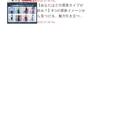
2026.07.30 Thu.
【あなたはどの星座タイプが
メントも♬【海外イベントレ
好み？】8つの星座イメージか
ポート】
ら見つける、魅力引き立つス
タイリング♡
2026.07.28 Tue.