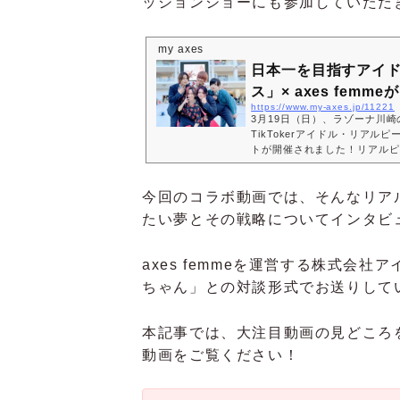
ッションショーにも参加していただ
my axes
日本一を目指すアイ
ス」× axes femmeが
https://www.my-axes.jp/11221
3月19日（日）、ラゾーナ川崎の
TikTokerアイドル・リアルピ
トが開催されました！リアルピー
に開催されたファッションショ
Xの新作を身にまとい、ランウ
た！今回のmy axesでは、
今回のコラボ動画では、そんなリア
さんに直撃！今回のコラボイベ
たい夢とその戦略についてインタビ
Xのファッションについて、お
ァー広...
axes femmeを運営する株式会
ちゃん」との対談形式でお送りして
本記事では、大注目動画の見どころを
動画をご覧ください！