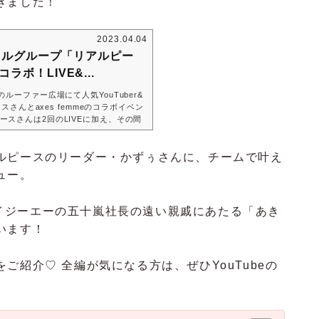
きました！
2023.04.04
ドルグループ「リアルピー
コラボ！LIVE&...
ルーファー広場にて人気YouTuber&
ースさんとaxes femmeのコラボイベン
スさんは2回のLIVEに加え、その間
ーにも特別ゲストとして参加！AXES-
ェイを大いに盛り上げてくださいまし
ファッションショー終了後のリアルピース
ルピースのリーダー・かずぅさんに、チームで叶え
ントについて＆お召しになったAXES-
ュー。
聞きしました！ラゾーナ川崎のルーフ
社アイジーエーの五十嵐社長の遠い親戚にあたる「あき
います！
ご紹介♡ 全編が気になる方は、ぜひYouTubeの