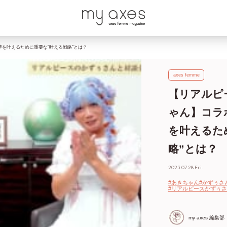
夢を叶えるために重要な”叶える戦略”とは？
axes femme
【リアルピ
ゃん】コラ
を叶えるた
略”とは？
2023.07.28 Fri.
#あきちゃん
#かずぅさ
#リアルピースかずぅさ
my axes 編集部