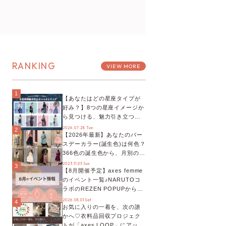
RANKING
VIEW MORE
1
【あなたはどの星座タイプが
好み？】8つの星座イメージか
ら見つける、魅力引き立つス
タイリング♡
2026.07.28 Tue
2
【2026年最新】あなたのバー
スデーカラー(誕生色)は何色？
366色の誕生色から、月別の誕
生色、バースデーカラーコー
2023.11.05 Sun
3
【8月開催予定】axes femme
デまでご紹介♡
のイベント一覧♪NARUTOコ
ラボのREZEN POPUPから、
プチYour Stage.、ティーパー
2026.08.01 Sat
4
お気に入りの一着を、次の誰
ティまで！8月の特別なイベン
かへ♡衣料品回収プロジェク
トをチェック◎
トが「axes LOOP」にアップ