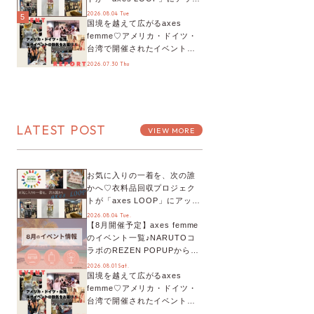
デート！活用するとポイント
2026.08.04 Tue
5
国境を越えて広がるaxes
が手に入る◎
femme♡アメリカ・ドイツ・
台湾で開催されたイベントを
お届け！美沙子さんからのコ
2026.07.30 Thu
メントも♬【海外イベントレ
ポート】
LATEST POST
VIEW MORE
お気に入りの一着を、次の誰
かへ♡衣料品回収プロジェク
トが「axes LOOP」にアップ
デート！活用するとポイント
2026.08.04 Tue.
【8月開催予定】axes femme
が手に入る◎
のイベント一覧♪NARUTOコ
ラボのREZEN POPUPから、
プチYour Stage.、ティーパー
2026.08.01 Sat.
国境を越えて広がるaxes
ティまで！8月の特別なイベン
femme♡アメリカ・ドイツ・
トをチェック◎
台湾で開催されたイベントを
お届け！美沙子さんからのコ