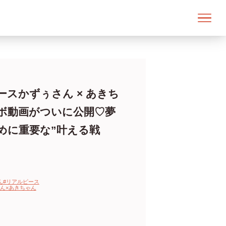
ースかずぅさん × あきち
ボ動画がついに公開♡夢
めに重要な”叶える戦
ん
#リアルピース
ん×あきちゃん