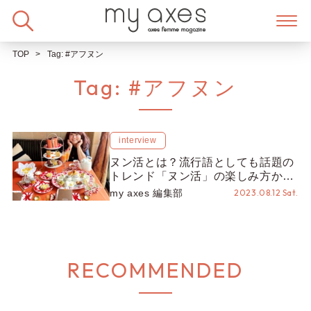
Skip
to
content
TOP
Tag:
#アフヌン
Tag:
#アフヌン
interview
ヌン活とは？流行語としても話題の
トレンド「ヌン活」の楽しみ方から
作法、豆知識までご紹介【紅茶講師
my axes 編集部
2023.08.12 Sat.
ゆかりーぬさん監修】
RECOMMENDED