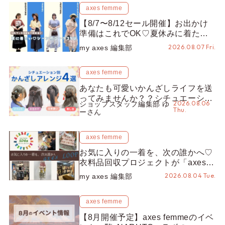
axes femme
【8/7〜8/12セール開催】お出かけ
準備はこれでOK♡夏休みに着たい
コーデ25選をシーン別に徹底解説！
2026.08.07 Fri.
my axes 編集部
axes femme
あなたも可愛いかんざしライフを送
ってみませんか？？シチュエーショ
2026.08.06
ショップスタッフ編集部 ゆ
ン別“かんざし”のオススメ【ショッ
Thu.
ーさん
プスタッフ編集部】
axes femme
お気に入りの一着を、次の誰かへ♡
衣料品回収プロジェクトが「axes
LOOP」にアップデート！活用する
2026.08.04 Tue.
my axes 編集部
とポイントが手に入る◎
axes femme
【8月開催予定】axes femmeのイベ