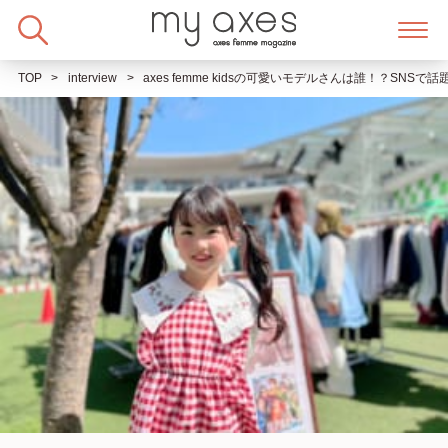
Skip
to
content
TOP
interview
axes femme kidsの可愛いモデルさんは誰！？SNS