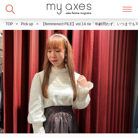
Skip
to
content
TOP
Pick up
【femmenect FILE】vol.14 rie「年齢問わず、