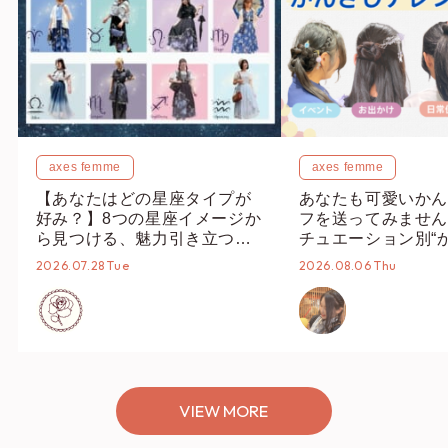
axes femme
axes femme
【あなたはどの星座タイプが
あなたも可愛いかん
好み？】8つの星座イメージか
フを送ってみません
ら見つける、魅力引き立つス
チュエーション別“
タイリング♡
オススメ【ショップ
2026.07.28 Tue
2026.08.06 Thu
編集部】
VIEW MORE