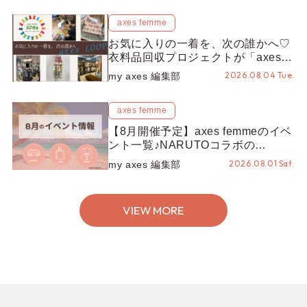
axes femme
お気に入りの一着を、次の誰かへ♡
衣料品回収プロジェクトが「axes
LOOP」にアップデート！活用する
2026.08.04 Tue.
my axes 編集部
とポイントが手に入る◎
axes femme
【8月開催予定】axes femmeのイベ
ント一覧♪NARUTOコラボの
REZEN POPUPから、プチYour
2026.08.01 Sat.
my axes 編集部
Stage.、ティーパーティまで！8月
の特別なイベントをチェック◎
VIEW MORE