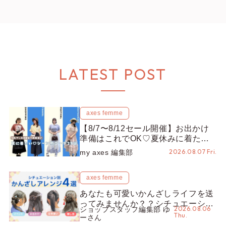
LATEST POST
axes femme
【8/7〜8/12セール開催】お出かけ
準備はこれでOK♡夏休みに着たい
コーデ25選をシーン別に徹底解説！
2026.08.07 Fri.
my axes 編集部
axes femme
あなたも可愛いかんざしライフを送
ってみませんか？？シチュエーショ
2026.08.06
ショップスタッフ編集部 ゆ
ン別“かんざし”のオススメ【ショッ
Thu.
ーさん
プスタッフ編集部】