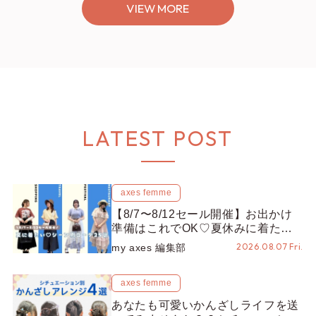
VIEW MORE
LATEST POST
axes femme
【8/7〜8/12セール開催】お出かけ
準備はこれでOK♡夏休みに着たい
コーデ25選をシーン別に徹底解説！
2026.08.07 Fri.
my axes 編集部
axes femme
あなたも可愛いかんざしライフを送