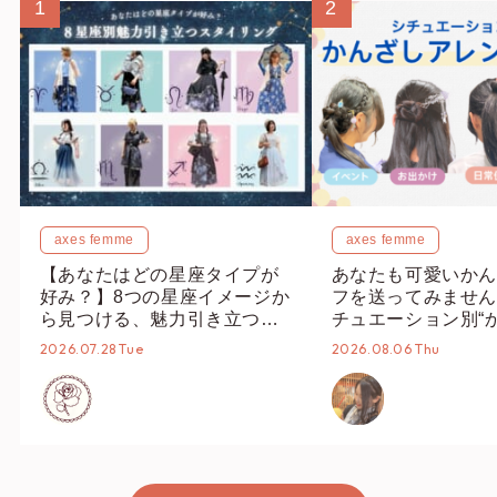
1
2
axes femme
axes femme
【あなたはどの星座タイプが
あなたも可愛いかん
好み？】8つの星座イメージか
フを送ってみません
ら見つける、魅力引き立つス
チュエーション別“
タイリング♡
オススメ【ショップ
2026.07.28 Tue
2026.08.06 Thu
編集部】