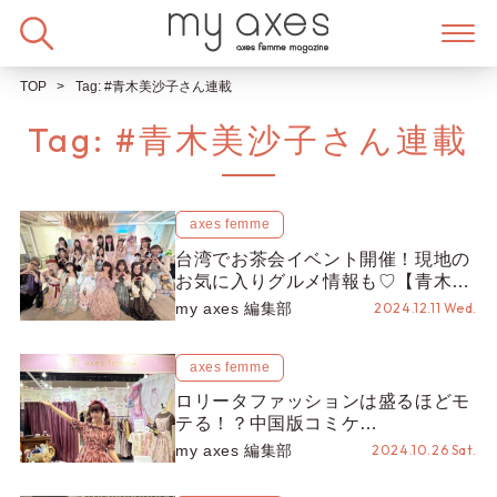
Skip
to
content
TOP
Tag:
#青木美沙子さん連載
Tag:
#青木美沙子さん連載
axes femme
台湾でお茶会イベント開催！現地の
お気に入りグルメ情報も♡【青木美
沙子さん連載 #4】
my axes 編集部
2024.12.11 Wed.
axes femme
ロリータファッションは盛るほどモ
テる！？中国版コミケ
「COMICUP」で見えた、最新中国
my axes 編集部
2024.10.26 Sat.
ロリータ！【青木美沙子さん連載
#3】