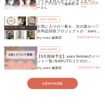
ってみませんか？？シチュエーショ
2026.08.06
ショップスタッフ編集部 ゆ
ン別“かんざし”のオススメ【ショッ
Thu.
ーさん
プスタッフ編集部】
axes femme
お気に入りの一着を、次の誰かへ♡
衣料品回収プロジェクトが「axes
LOOP」にアップデート！活用する
2026.08.04 Tue.
my axes 編集部
とポイントが手に入る◎
axes femme
【8月開催予定】axes femmeのイベ
ント一覧♪NARUTOコラボの
REZEN POPUPから、プチYour
2026.08.01 Sat.
my axes 編集部
Stage.、ティーパーティまで！8月
の特別なイベントをチェック◎
VIEW MORE