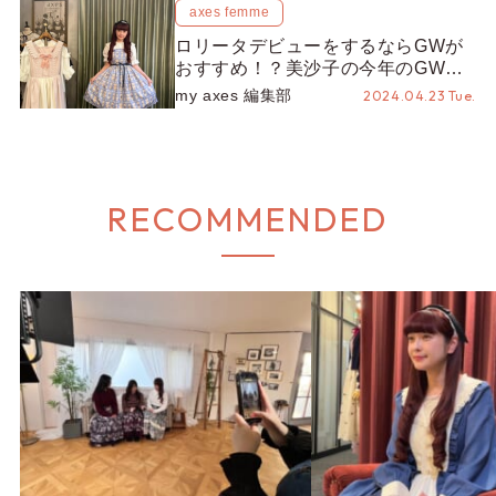
axes femme
ロリータデビューをするならGWが
おすすめ！？美沙子の今年のGWの
楽しみ方♡【my axes × 青木美沙子
my axes 編集部
2024.04.23 Tue.
さん連載 vol.2】
RECOMMENDED