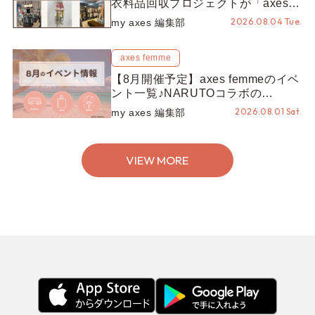
衣料品回収プロジェクトが「axes
LOOP」にアップデート！活用する
2026.08.04 Tue.
my axes 編集部
とポイントが手に入る◎
axes femme
【8月開催予定】axes femmeのイベ
ント一覧♪NARUTOコラボの
REZEN POPUPから、プチYour
2026.08.01 Sat.
my axes 編集部
Stage.、ティーパーティまで！8月
の特別なイベントをチェック◎
VIEW MORE