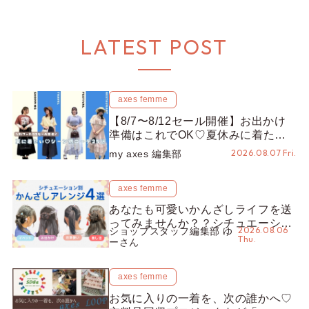
LATEST POST
axes femme
【8/7〜8/12セール開催】お出かけ
準備はこれでOK♡夏休みに着たい
コーデ25選をシーン別に徹底解説！
2026.08.07 Fri.
my axes 編集部
axes femme
あなたも可愛いかんざしライフを送
ってみませんか？？シチュエーショ
2026.08.06
ショップスタッフ編集部 ゆ
ン別“かんざし”のオススメ【ショッ
Thu.
ーさん
プスタッフ編集部】
axes femme
お気に入りの一着を、次の誰かへ♡