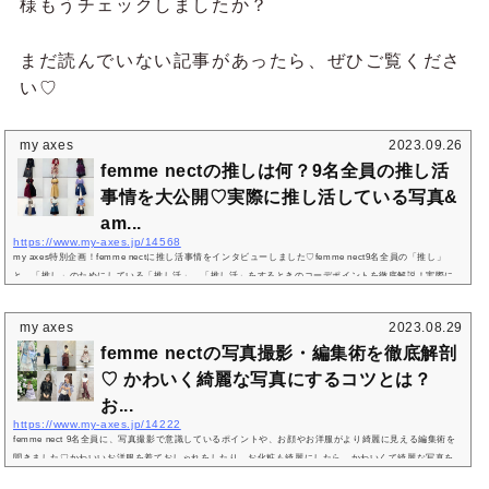
様もうチェックしましたか？
まだ読んでいない記事があったら、ぜひご覧くださ
い♡
my axes
2023.09.26
femme nectの推しは何？9名全員の推し活
事情を大公開♡実際に推し活している写真&
am...
https://www.my-axes.jp/14568
my axes特別企画！femme nectに推し活事情をインタビューしました♡femme nect9名全員の「推し」
と、「推し」のためにしている「推し活」、「推し活」をするときのコーデポイントを徹底解説！実際に
推し活している写真や、推し活コーデも掲載しています！推し活に夢中になっている方だけでなく、これ
から推し活を始めたい方も必見です♪femme nect・まりの推し活事情&推し活コーデ♡推し活コーデのポイ
my axes
2023.08.29
ント♡キティちゃんイメージの赤コーデです！ーー「推し」と、「推し」のためにしている「推し活」を
femme nectの写真撮影・編集術を徹底解剖
教えてください！まり幼少からず...
♡ かわいく綺麗な写真にするコツとは？
お...
https://www.my-axes.jp/14222
femme nect 9名全員に、写真撮影で意識しているポイントや、お顔やお洋服がより綺麗に見える編集術を
聞きました♡かわいいお洋服を着ておしゃれをしたり、お化粧も綺麗にしたら、かわいくて綺麗な写真を
撮りたいものですよね！でも、逆光で全体的に暗くなってしまったり、光の向きによって顔に影ができて