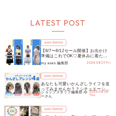
LATEST POST
axes femme
【8/7〜8/12セール開催】お出かけ
準備はこれでOK♡夏休みに着たい
コーデ25選をシーン別に徹底解説！
2026.08.07 Fri.
my axes 編集部
axes femme
あなたも可愛いかんざしライフを送
ってみませんか？？シチュエーショ
2026.08.06
ショップスタッフ編集部 ゆ
ン別“かんざし”のオススメ【ショッ
Thu.
ーさん
プスタッフ編集部】
axes femme