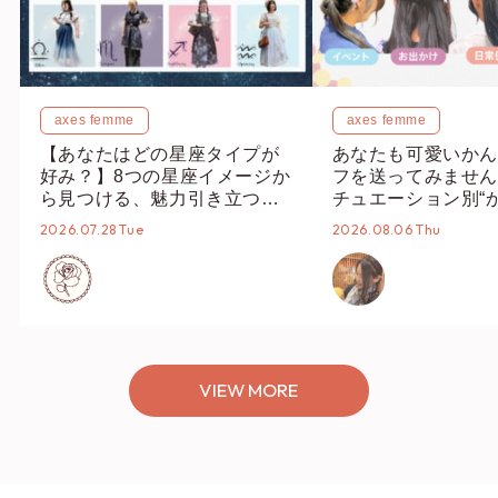
axes femme
axes femme
【あなたはどの星座タイプが
あなたも可愛いかん
好み？】8つの星座イメージか
フを送ってみません
ら見つける、魅力引き立つス
チュエーション別“
タイリング♡
オススメ【ショップ
2026.07.28 Tue
2026.08.06 Thu
編集部】
VIEW MORE