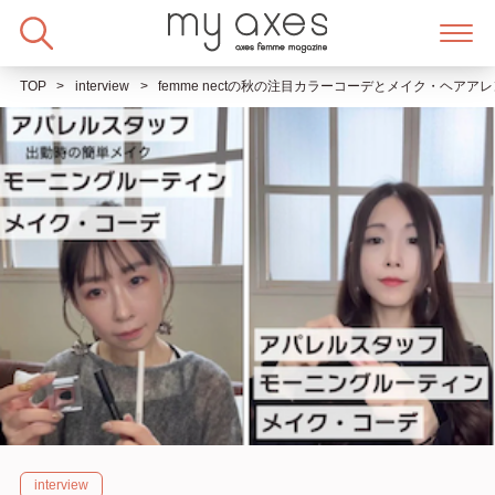
Skip
to
content
TOP
interview
femme nectの秋の注目カラーコーデとメイク・ヘアア
interview