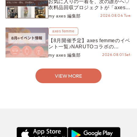
お気に入りの一着を、次の誰かへ♡
衣料品回収プロジェクトが「axes
LOOP」にアップデート！活用する
2026.08.04 Tue.
my axes 編集部
とポイントが手に入る◎
axes femme
【8月開催予定】axes femmeのイベ
ント一覧♪NARUTOコラボの
REZEN POPUPから、プチYour
2026.08.01 Sat.
my axes 編集部
Stage.、ティーパーティまで！8月
の特別なイベントをチェック◎
VIEW MORE